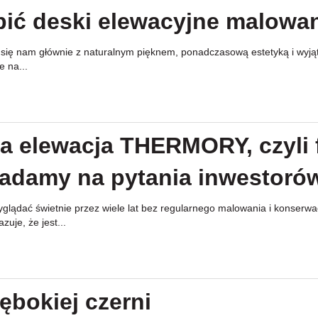
pić deski elewacyjne malowa
y się nam głównie z naturalnym pięknem, ponadczasową estetyką i wyj
e na...
 elewacja THERMORY, czyli 
iadamy na pytania inwestoró
lądać świetnie przez wiele lat bez regularnego malowania i konserwac
je, że jest...
ębokiej czerni