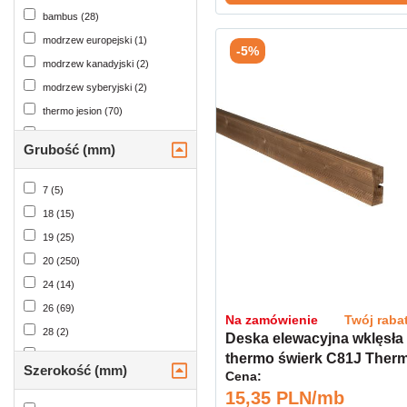
bambus (28)
modrzew europejski (1)
-5%
modrzew kanadyjski (2)
modrzew syberyjski (2)
thermo jesion (70)
thermo sosna (151)
Grubość (mm)
thermo sosna bezsęczna (66)
thermo świerk (43)
7 (5)
świerk (38)
18 (15)
19 (25)
20 (250)
24 (14)
26 (69)
Na zamówienie
Twój raba
28 (2)
Deska elewacyjna wklęsła
30 (1)
thermo świerk C81J Ther
Szerokość (mm)
Cena:
26x65 kl. A
32 (9)
15,35 PLN/mb
40 (7)