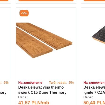
-5%
t: -5%
Na zamówienie
Twój rabat: -5%
Na zamówien
Deska elewacyjna thermo
Deska elew
mory
świerk C15 Dune Thermory
Ignite 7 C
Cena:
Cena:
20x186 kl. AB
Thermory k
41,57 PLN/mb
50,40 PL
opalane"