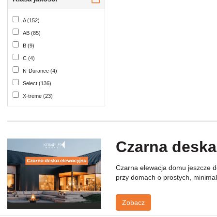
2950 (1)
110 (1)
3000 (58)
A (152)
115 (35)
3250 (1)
AB (85)
118 (4)
3300 (33)
B (9)
119 (1)
3550 (1)
C (4)
125 (1)
3600 (40)
N-Durance (4)
130 (1)
3850 (2)
Select (136)
132 (18)
3900 (32)
X-treme (23)
137 (6)
4000 (14)
138 (37)
4150 (3)
140 (85)
4200 (41)
145 (1)
Czarna deska
4500 (26)
146 (29)
4550 (1)
150 (3)
Czarna elewacja domu jeszcze do
4750 (3)
155 (8)
przy domach o prostych, minimali
4800 (32)
170 (1)
5000 (7)
178 (1)
Zobacz
5050 (3)
185 (2)