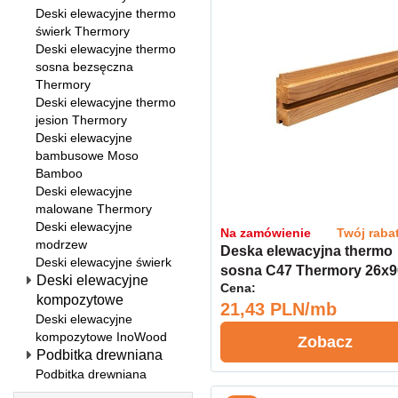
Deski elewacyjne thermo
świerk Thermory
Deski elewacyjne thermo
sosna bezsęczna
Thermory
Deski elewacyjne thermo
jesion Thermory
Deski elewacyjne
bambusowe Moso
Bamboo
Deski elewacyjne
malowane Thermory
Deski elewacyjne
Na zamówienie
Twój raba
modrzew
Deska elewacyjna thermo
Deski elewacyjne świerk
sosna C47 Thermory 26x9
Deski elewacyjne
Cena:
kl.A
kompozytowe
21,43 PLN/mb
Deski elewacyjne
kompozytowe InoWood
Zobacz
Podbitka drewniana
Podbitka drewniana