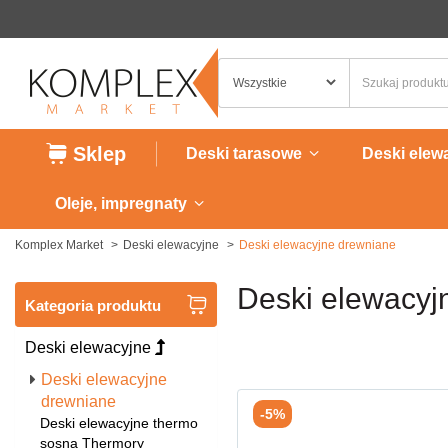
Sklep
Deski tarasowe
Deski elew
Oleje, impregnaty
Komplex Market
Deski elewacyjne
Deski elewacyjne drewniane
Deski elewacyj
Kategoria produktu
Deski elewacyjne
Deski elewacyjne
drewniane
-5%
Deski elewacyjne thermo
sosna Thermory