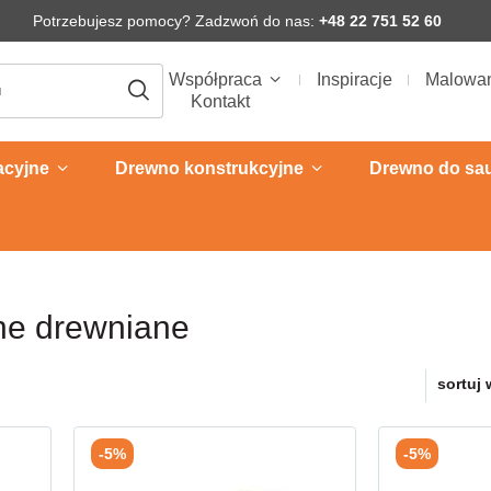
Potrzebujesz pomocy? Zadzwoń do nas:
+48 22 751 52 60
Współpraca
Inspiracje
Malowa
Kontakt
acyjne
Drewno konstrukcyjne
Drewno do sa
ne drewniane
sortuj 
-5%
-5%