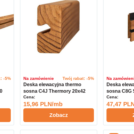
t: -5%
Na zamówienie
Twój rabat: -5%
Na zamówien
Deska elewacyjna thermo
Deska elew
0
sosna C4J Thermory 20x42
sosna C8G
Cena:
Cena:
kl.A
Thermory 26
15,96 PLN/mb
47,47 PL
Zobacz