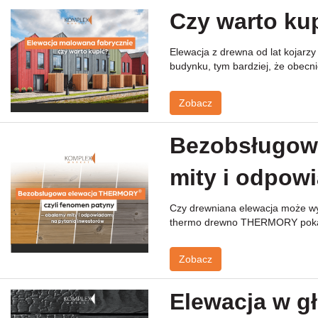
5070 (1)
186 (24)
Czy warto ku
5100 (22)
5350 (1)
Elewacja z drewna od lat kojarz
5400 (8)
budynku, tym bardziej, że obecni
5700 (1)
Zobacz
Bezobsługowa
mity i odpow
Czy drewniana elewacja może wyg
thermo drewno THERMORY pokazu
Zobacz
Elewacja w gł