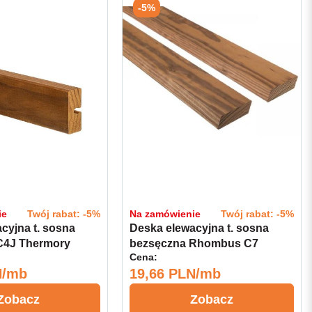
-5%
ie
Twój rabat: -5%
Na zamówienie
Twój rabat: -5%
cyjna t. sosna
Deska elewacyjna t. sosna
C4J Thermory
bezsęczna Rhombus C7
Cena:
 Select
Thermory 20x65 Select
N/mb
19,66 PLN/mb
Zobacz
Zobacz