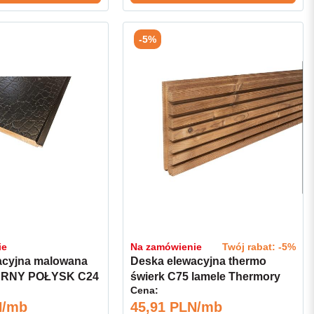
-5%
ie
Na zamówienie
Twój rabat: -5%
acyjna malowana
Deska elewacyjna thermo
ZARNY POŁYSK C24
świerk C75 lamele Thermory
Cena:
l.AB "drewno
26x185 kl.AB
N/mb
45,91 PLN/mb