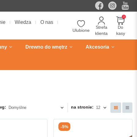
0
nie
Wiedza
O nas
Strefa
Do
Ulubione
klienta
kasy
uny
Drewno do wnętrz
Akcesoria
wg:
na stronie:
-5%