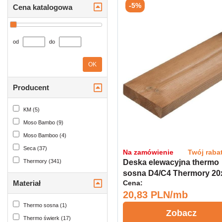
-5%
Cena katalogowa
od
do
OK
Producent
KM (5)
Moso Bambo (9)
Moso Bamboo (4)
Seca (37)
Na zamówienie
Twój raba
Deska elewacyjna thermo
Thermory (341)
sosna D4/C4 Thermory 20
Cena:
Materiał
kl.A
20,83 PLN/mb
Thermo sosna (1)
Zobacz
Thermo świerk (17)