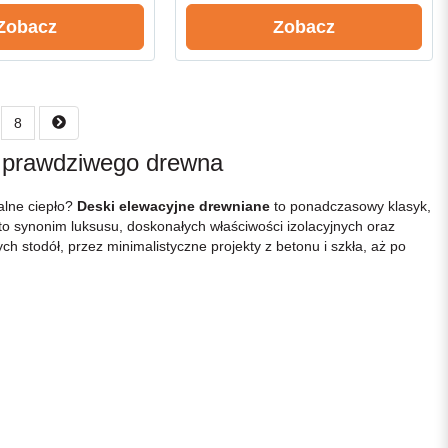
Zobacz
Zobacz
8
ść prawdziwego drewna
alne ciepło?
Deski elewacyjne drewniane
to ponadczasowy klasyk,
– to synonim luksusu, doskonałych właściwości izolacyjnych oraz
h stodół, przez minimalistyczne projekty z betonu i szkła, aż po