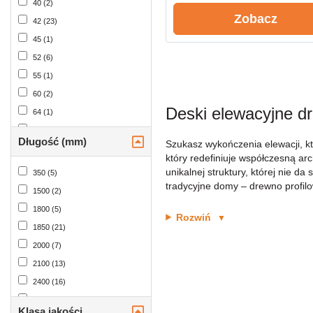
40 (2)
42 (22)
Zobacz
42 (23)
45 (1)
52 (6)
55 (1)
60 (2)
Deski elewacyjne d
64 (1)
65 (48)
Długość (mm)
Szukasz wykończenia elewacji, kt
67 (9)
który redefiniuje współczesną arc
68 (23)
unikalnej struktury, której nie d
350 (5)
tradycyjne domy – drewno profil
70 (1)
1500 (2)
72 (11)
1800 (5)
Rozwiń
▼
75 (2)
1850 (21)
80 (1)
2000 (7)
90 (12)
2100 (13)
91 (5)
2400 (16)
95 (10)
2700 (19)
Klasa jakości
100 (3)