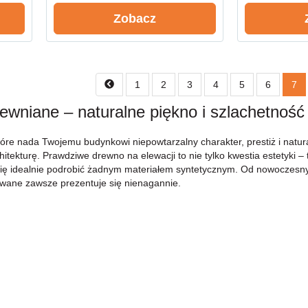
Zobacz
1
2
3
4
5
6
7
rewniane – naturalne piękno i szlachetno
óre nada Twojemu budynkowi niepowtarzalny charakter, prestiż i natur
hitekturę. Prawdziwe drewno na elewacji to nie tylko kwestia estetyki 
a się idealnie podrobić żadnym materiałem syntetycznym. Od nowoczesnyc
owane zawsze prezentuje się nienagannie.