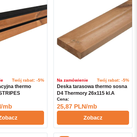
ie
Twój rabat: -5%
Na zamówienie
Twój rabat: -5%
acyjna thermo
Deska tarasowa thermo sosna
 STRIPES
D4 Thermory 26x115 kl.A
Cena:
x140 kl.A
N/mb
25,87 PLN/mb
Zobacz
Zobacz