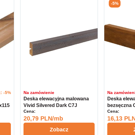
-5%
t: -5%
Na zamówienie
Na zamówien
Deska elewacyjna malowana
Deska elewa
x115
Vivid Silvered Dark C7J
bezsęczna 
Cena:
Cena:
Thermory 20x65 kl.A
GRAD 20x40
20,79 PLN/mb
16,13 PL
Zobacz