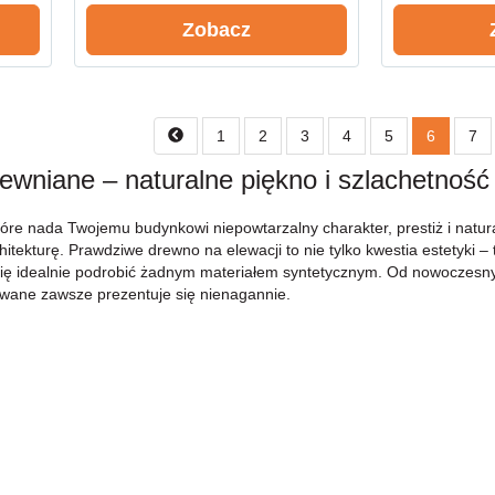
Zobacz
1
2
3
4
5
6
7
rewniane – naturalne piękno i szlachetno
óre nada Twojemu budynkowi niepowtarzalny charakter, prestiż i natur
hitekturę. Prawdziwe drewno na elewacji to nie tylko kwestia estetyki 
a się idealnie podrobić żadnym materiałem syntetycznym. Od nowoczesnyc
owane zawsze prezentuje się nienagannie.