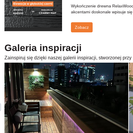
Wykończenie drewna RelaxWood Cz
akcentami doskonale wpisuje się
Zobacz
Galeria inspiracji
Zainspiruj się dzięki naszej galerii inspiracji, stworzonej p