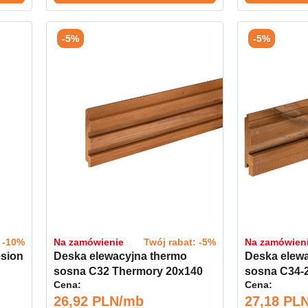
-5%
-5%
: -10%
Na zamówienie
Twój rabat: -5%
Na zamówien
esion
Deska elewacyjna thermo
Deska elew
sosna C32 Thermory 20x140
sosna C34-
Cena:
Cena:
kl.A
kl.A
26,92 PLN/mb
27,18 PL