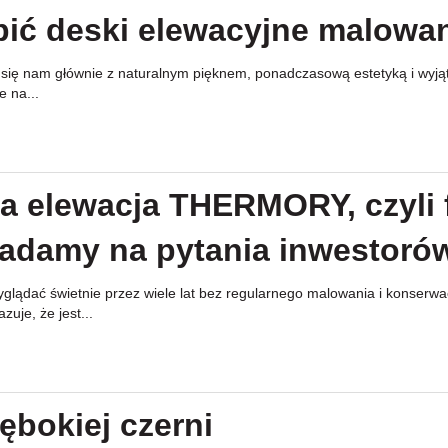
pić deski elewacyjne malowa
y się nam głównie z naturalnym pięknem, ponadczasową estetyką i wyj
e na...
 elewacja THERMORY, czyli 
iadamy na pytania inwestoró
lądać świetnie przez wiele lat bez regularnego malowania i konserwac
je, że jest...
ębokiej czerni