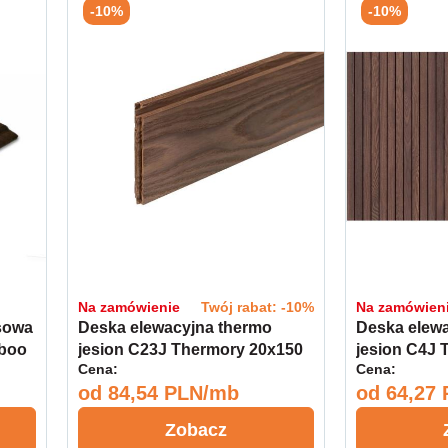
-10%
-10%
Na zamówienie
Twój rabat: -10%
Na zamówien
sowa
Deska elewacyjna thermo
Deska elew
boo
jesion C23J Thermory 20x150
jesion C4J 
Cena:
Cena:
Select
Select
od
84,54 PLN/mb
od
64,27
Zobacz