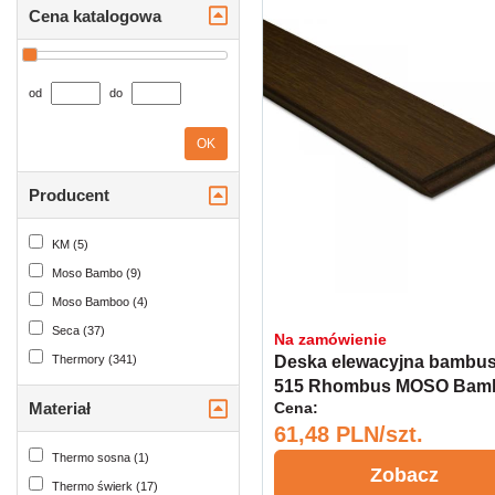
Cena katalogowa
od
do
OK
Producent
KM (5)
Moso Bambo (9)
Moso Bamboo (4)
Seca (37)
Na zamówienie
Deska elewacyjna bambu
Thermory (341)
515 Rhombus MOSO Bam
Cena:
Materiał
X-treme 18x75x1850 NRO
61,48 PLN/szt.
Thermo sosna (1)
Zobacz
Thermo świerk (17)