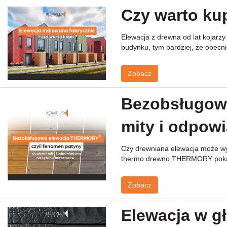
5070 (1)
186 (24)
Czy warto ku
5100 (22)
5350 (1)
Elewacja z drewna od lat kojarz
5400 (8)
budynku, tym bardziej, że obecni
5700 (1)
Zobacz
Bezobsługowa
mity i odpow
Czy drewniana elewacja może wyg
thermo drewno THERMORY pokazu
Zobacz
Elewacja w gł