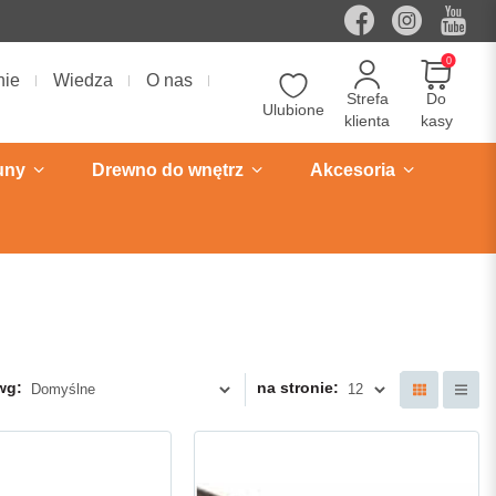
0
nie
Wiedza
O nas
Strefa
Do
Ulubione
klienta
kasy
uny
Drewno do wnętrz
Akcesoria
wg:
na stronie: