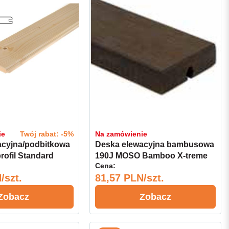
ie
Twój rabat: -5%
Na zamówienie
acyjna/podbitkowa
Deska elewacyjna bambusowa
rofil Standard
190J MOSO Bamboo X-treme
Cena:
B
20x64x1850 GRAD NRO
/szt.
81,57 PLN/szt.
Zobacz
Zobacz