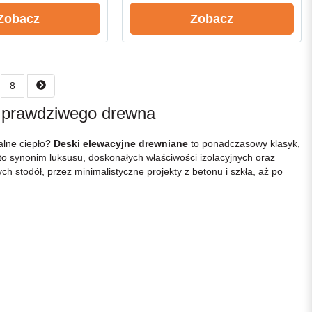
Zobacz
Zobacz
8
ść prawdziwego drewna
alne ciepło?
Deski elewacyjne drewniane
to ponadczasowy klasyk,
– to synonim luksusu, doskonałych właściwości izolacyjnych oraz
h stodół, przez minimalistyczne projekty z betonu i szkła, aż po