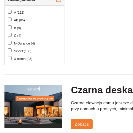
2950 (1)
110 (1)
3000 (58)
A (152)
115 (35)
3250 (1)
AB (85)
118 (4)
3300 (33)
B (9)
119 (1)
3550 (1)
C (4)
125 (1)
3600 (40)
N-Durance (4)
130 (1)
3850 (2)
Select (136)
132 (18)
3900 (32)
X-treme (23)
137 (6)
4000 (14)
138 (37)
4150 (3)
140 (85)
4200 (41)
145 (1)
Czarna deska
4500 (26)
146 (29)
4550 (1)
150 (3)
Czarna elewacja domu jeszcze do
4750 (3)
155 (8)
przy domach o prostych, minimali
4800 (32)
170 (1)
5000 (7)
178 (1)
Zobacz
5050 (3)
185 (2)