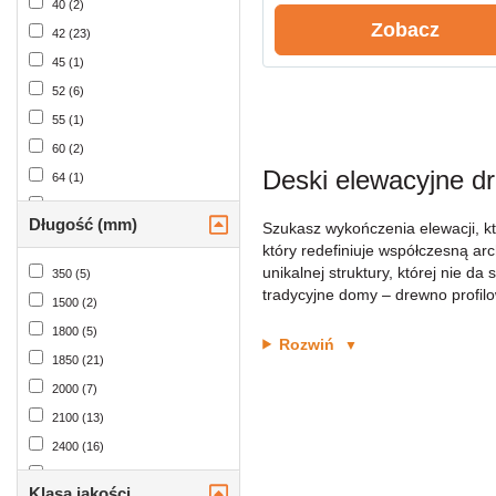
40 (2)
42 (22)
Zobacz
42 (23)
45 (1)
52 (6)
55 (1)
60 (2)
Deski elewacyjne d
64 (1)
65 (48)
Długość (mm)
Szukasz wykończenia elewacji, kt
67 (9)
który redefiniuje współczesną arc
68 (23)
unikalnej struktury, której nie d
350 (5)
tradycyjne domy – drewno profil
70 (1)
1500 (2)
72 (11)
1800 (5)
Rozwiń
▼
75 (2)
1850 (21)
80 (1)
2000 (7)
90 (12)
2100 (13)
91 (5)
2400 (16)
95 (10)
2700 (19)
Klasa jakości
100 (3)