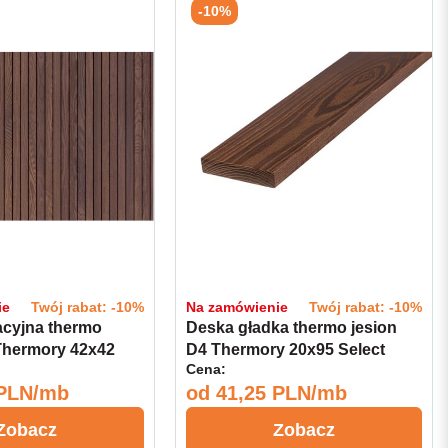
-10%
ie
Twój rabat: -10%
Na zamówienie
Twój rabat: -10%
acyjna thermo
Deska gładka thermo jesion
Thermory 42x42
D4 Thermory 20x95 Select
Cena:
 PLN/mb
od
41,25 PLN/mb
Zobacz
Zobacz