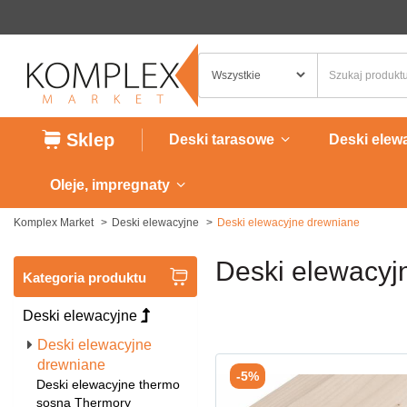
Sklep
Deski tarasowe
Deski elew
Oleje, impregnaty
Komplex Market
Deski elewacyjne
Deski elewacyjne drewniane
Deski elewacyj
Kategoria produktu
Deski elewacyjne
Deski elewacyjne
drewniane
-5%
Deski elewacyjne thermo
sosna Thermory