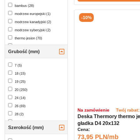
bambus (28)
modrzew europejski (1)
-10%
modrzew kanadyjski (2)
modrzew syberyjski (2)
thermo jesion (70)
thermo sosna (151)
Grubość (mm)
thermo sosna bezsęczna (66)
thermo świerk (43)
7 (5)
świerk (38)
18 (15)
19 (25)
20 (250)
24 (14)
26 (69)
Na zamówienie
Twój rabat
28 (2)
Deska Thermory thermo j
30 (1)
gładka D4 20x132
Szerokość (mm)
Cena:
32 (9)
73,95 PLN/mb
40 (7)