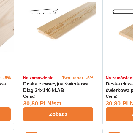
t: -5%
Na zamówienie
Twój rabat: -5%
Na zamówien
owa
Deska elewacyjna świerkowa
Deska elew
Diag 24x146 kl.AB
świerkowa p
Cena:
Cena:
19x146 kl.A
30,80 PLN/szt.
30,80 PLN
Zobacz