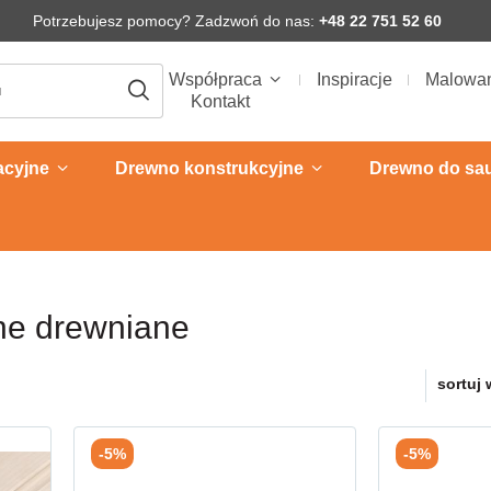
Potrzebujesz pomocy? Zadzwoń do nas:
+48 22 751 52 60
Współpraca
Inspiracje
Malowa
Kontakt
acyjne
Drewno konstrukcyjne
Drewno do sa
ne drewniane
sortuj 
-5%
-5%