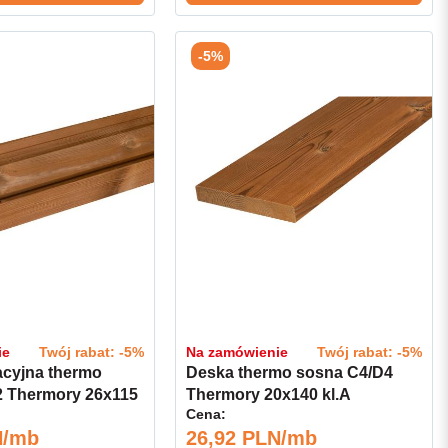
-5%
ie
Twój rabat: -5%
Na zamówienie
Twój rabat: -5%
acyjna thermo
Deska thermo sosna C4/D4
2 Thermory 26x115
Thermory 20x140 kl.A
Cena:
N/mb
26,92 PLN/mb