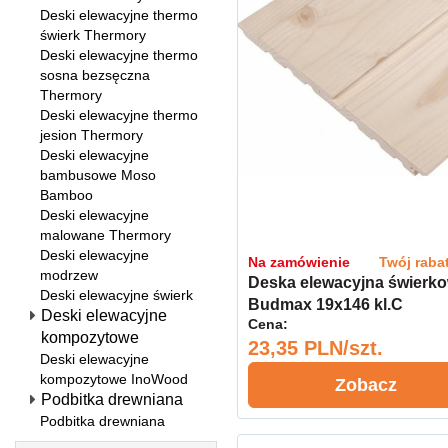
Deski elewacyjne thermo
świerk Thermory
Deski elewacyjne thermo
sosna bezsęczna
Thermory
Deski elewacyjne thermo
jesion Thermory
Deski elewacyjne
bambusowe Moso
Bamboo
Deski elewacyjne
malowane Thermory
Deski elewacyjne
Na zamówienie
Twój raba
modrzew
Deska elewacyjna świerk
Deski elewacyjne świerk
Budmax 19x146 kl.C
Deski elewacyjne
Cena:
kompozytowe
23,35 PLN/szt.
Deski elewacyjne
kompozytowe InoWood
Zobacz
Podbitka drewniana
Podbitka drewniana