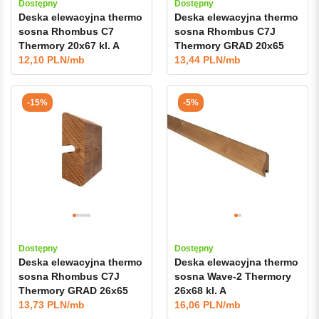
Dostępny
Dostępny
Deska elewacyjna thermo
Deska elewacyjna thermo
sosna Rhombus C7
sosna Rhombus C7J
Thermory 20x67 kl. A
Thermory GRAD 20x65
12,10 PLN/mb
kl.A
13,44 PLN/mb
-15%
-5%
Dostępny
Dostępny
Deska elewacyjna thermo
Deska elewacyjna thermo
sosna Rhombus C7J
sosna Wave-2 Thermory
Thermory GRAD 26x65
26x68 kl. A
kl.A
13,73 PLN/mb
16,06 PLN/mb