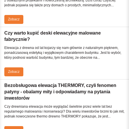
z odważnymi projektami i nowoczesną architekturą. Dziś coraz częściej
jednak pojawia się także przy domach o prostych, minimalistycznych...
Zobacz
Czy warto kupić deski elewacyjne malowane
fabrycznie?
Elewacja z drewna od lat kojarzy się nam głównie z naturalnym pięknem,
ponadczasową estetyką i wyjątkowym charakterem budynku. Jest to wybór,
który podnosi wartość budynku, tym bardziej, że obecnie na...
Zobacz
Bezobsługowa elewacja THERMORY, czyli fenomen
patyny - obalamy mity i odpowiadamy na pytania
inwestorów
Czy drewniana elewacja może wyglądać świetnie przez wiele lat bez
regularnego malowania i konserwacji? Dla wielu inwestorów brzmi to jak mit,
jednak nowoczesne thermo drewno THERMORY pokazuje, że jest...