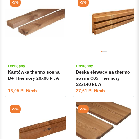
-5%
-5%
Dostępny
Dostępny
Kantówka thermo sosna
Deska elewacyjna thermo
D4 Thermory 26x68 kl. A
sosna C65 Thermory
32x140 kl. A
16,05 PLN/mb
37,61 PLN/mb
-5%
-5%