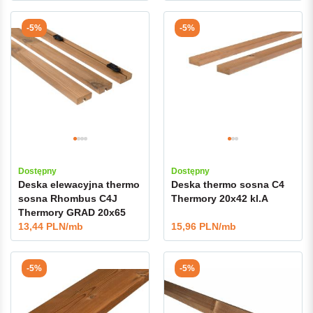
-5%
-5%
Dostępny
Dostępny
Deska elewacyjna thermo
Deska thermo sosna C4
sosna Rhombus C4J
Thermory 20x42 kl.A
Thermory GRAD 20x65
kl.A
13,44 PLN/mb
15,96 PLN/mb
-5%
-5%