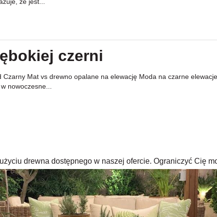
je, że jest...
ębokiej czerni
arny Mat vs drewno opalane na elewację Moda na czarne elewacje i de
 w nowoczesne...
rzy użyciu drewna dostępnego w naszej ofercie. Ograniczyć Cię m