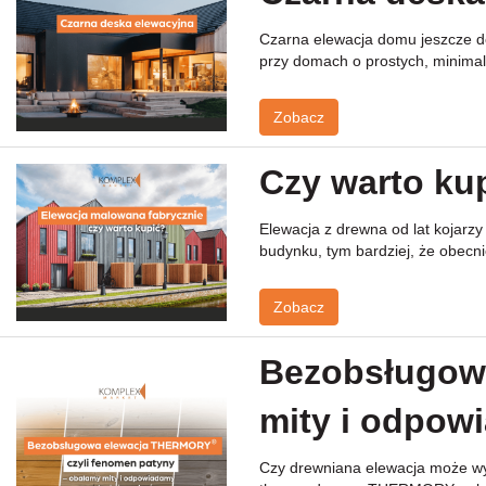
Czarna elewacja domu jeszcze do
przy domach o prostych, minimali
Zobacz
Czy warto ku
Elewacja z drewna od lat kojarz
budynku, tym bardziej, że obecni
Zobacz
Bezobsługowa
mity i odpow
Czy drewniana elewacja może wyg