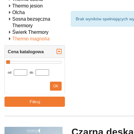
Thermo jesion
Olcha
Sosna bezsęczna
Brak wyników spełniających wy
Thermory
Świerk Thermory
Thermo magnolia
Cena katalogowa
od
do
OK
Filtruj
Czarna deska