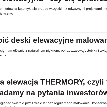
 niedawna kojarzyła się przede wszystkim z odważnymi projektami i now
stycznych...
pić deski elewacyjne malowa
y się nam głównie z naturalnym pięknem, ponadczasową estetyką i wyj
e na...
 elewacja THERMORY, czyli 
iadamy na pytania inwestoró
lądać świetnie przez wiele lat bez regularnego malowania i konserwac