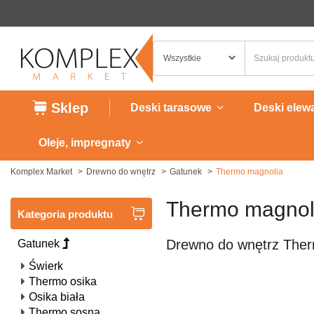
Sklep
Deski tarasowe
Deski elew
Oleje, impregnaty
Komplex Market
Drewno do wnętrz
Gatunek
Thermo magnolia
Thermo magnol
Kategoria produktu
Drewno do wnętrz The
Gatunek
Świerk
Thermo osika
Osika biała
Thermo sosna