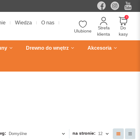
0
nie
Wiedza
O nas
Strefa
Do
Ulubione
klienta
kasy
uny
Drewno do wnętrz
Akcesoria
wg:
na stronie: