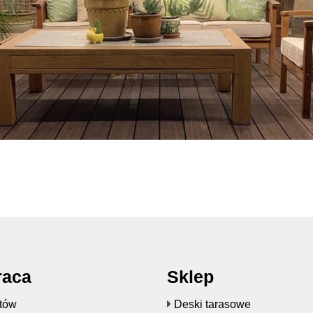
raca
Sklep
któw
Deski tarasowe