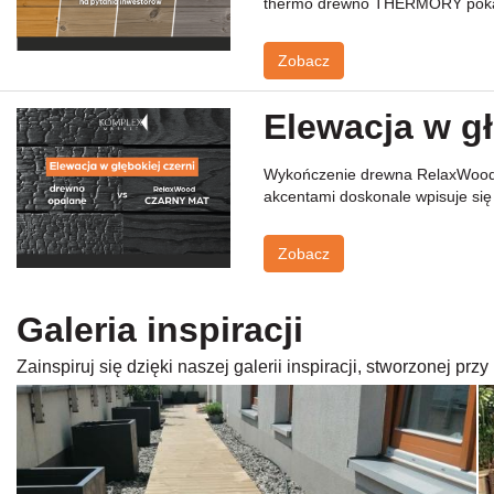
thermo drewno THERMORY pokazu
Zobacz
Elewacja w gł
Wykończenie drewna RelaxWood Cz
akcentami doskonale wpisuje się
Zobacz
Galeria inspiracji
Zainspiruj się dzięki naszej galerii inspiracji, stworzonej p