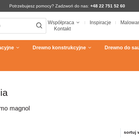
Potrzebujesz pomocy? Zadzwoń do nas:
+48 22 751 52 60
Współpraca
Inspiracje
Malowa
Kontakt
acyjne
Drewno konstrukcyjne
Drewno do sa
ia
rmo magnol
sortuj 