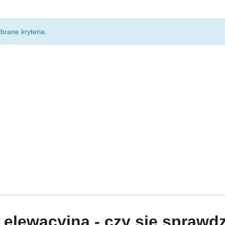
brane kryteria.
 elewacyjna - czy się sprawd