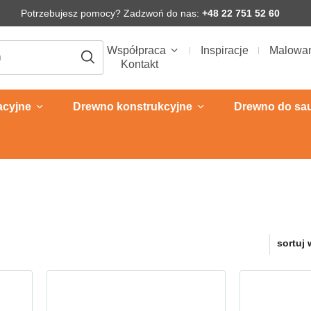
Potrzebujesz pomocy? Zadzwoń do nas:
+48 22 751 52 60
Współpraca
Inspiracje
Malowa
Kontakt
acyjne
Drewno konstrukcyjne
Drewno do sa
sortuj 