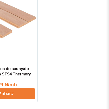
nna do sauny/do
ha STS4 Thermory
ct
 PLN/mb
Zobacz