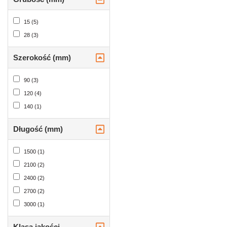
15 (5)
28 (3)
Szerokość (mm)
90 (3)
120 (4)
140 (1)
Długość (mm)
1500 (1)
2100 (2)
2400 (2)
2700 (2)
3000 (1)
Klasa jakości