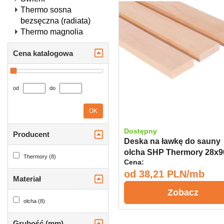
Thermo sosna
bezsęczna (radiata)
Thermo magnolia
Cena katalogowa
od
do
OK
Dostępny
Producent
Deska na ławkę do sauny
olcha SHP Thermory 28x9
Thermory (8)
Cena:
Select
od
38,21 PLN/mb
Materiał
Zobacz
olcha (8)
Grubość (mm)