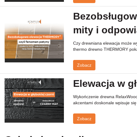
Bezobsługowa
mity i odpow
Czy drewniana elewacja może wyg
thermo drewno THERMORY pokazu
Zobacz
Elewacja w gł
Wykończenie drewna RelaxWood Cz
akcentami doskonale wpisuje się
Zobacz