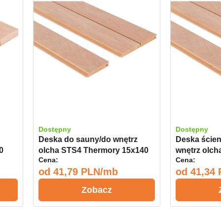
Dostępny
Dostępny
Deska do sauny/do wnętrz
Deska ście
0
olcha STS4 Thermory 15x140
wnętrz olc
Cena:
Cena:
Select
15x120 Sele
od
41,79 PLN/mb
od
41,34
Zobacz