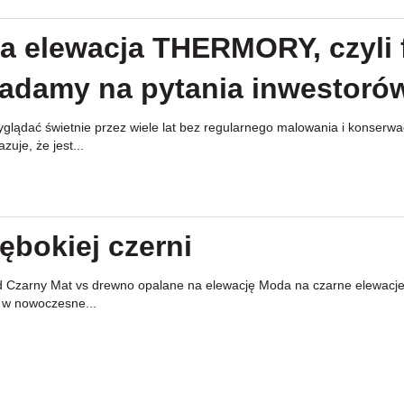
 elewacja THERMORY, czyli 
iadamy na pytania inwestoró
lądać świetnie przez wiele lat bez regularnego malowania i konserwac
je, że jest...
ębokiej czerni
arny Mat vs drewno opalane na elewację Moda na czarne elewacje i de
 w nowoczesne...