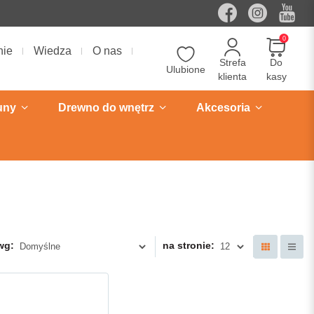
0
nie
Wiedza
O nas
Strefa
Do
Ulubione
klienta
kasy
uny
Drewno do wnętrz
Akcesoria
wg:
na stronie: