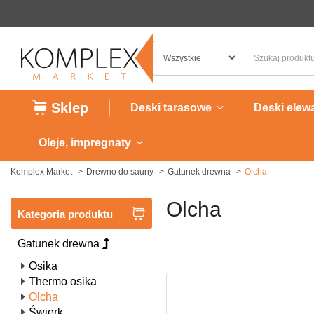
Sklep
Deski tarasowe
Deski elew
Oleje, impregnaty
Komplex Market
Drewno do sauny
Gatunek drewna
Olcha
Olcha
Kategoria produktu
Gatunek drewna
Osika
Thermo osika
Olcha
Świerk