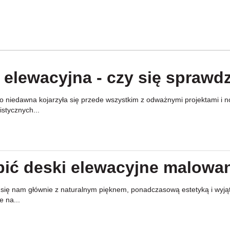
 elewacyjna - czy się sprawd
 niedawna kojarzyła się przede wszystkim z odważnymi projektami i now
stycznych...
pić deski elewacyjne malowa
y się nam głównie z naturalnym pięknem, ponadczasową estetyką i wyj
e na...