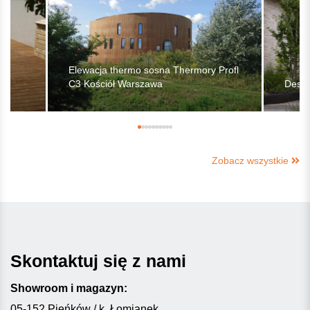
Elewacja thermo sosna Thermory Profl
C3 Kościół Warszawa
Deski
Zobacz wszystkie
Skontaktuj się z nami
Showroom i magazyn:
05-152 Pieńków / k. Łomianek