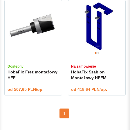
Dostępny
Na zamówienie
HobaFix Frez montażowy
HobaFix Szablon
HFF
Montażowy HFFM
od
507,65 PLN/op.
od
418,64 PLN/op.
1