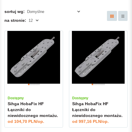
sortuj wg:
na stronie:
Dostępny
Dostępny
Sihga HobaFix HF
Sihga HobaFix HF
Łączniki do
Łączniki do
niewidocznego montażu.
niewidocznego montażu.
Sprzedaż na sztuki
od
104,70 PLN/op.
od
997,16 PLN/op.