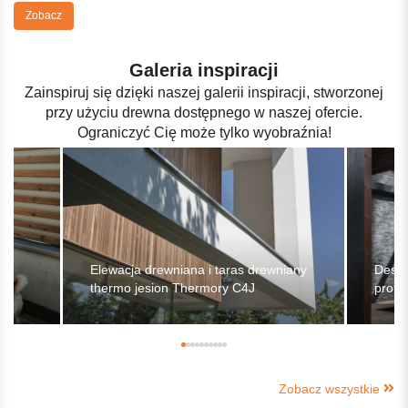
Zobacz
Galeria inspiracji
Zainspiruj się dzięki naszej galerii inspiracji, stworzonej
przy użyciu drewna dostępnego w naszej ofercie.
Ograniczyć Cię może tylko wyobraźnia!
y
Elewacja drewniana i taras drewniany
Deska
thermo jesion Thermory C4J
profi
Zobacz wszystkie