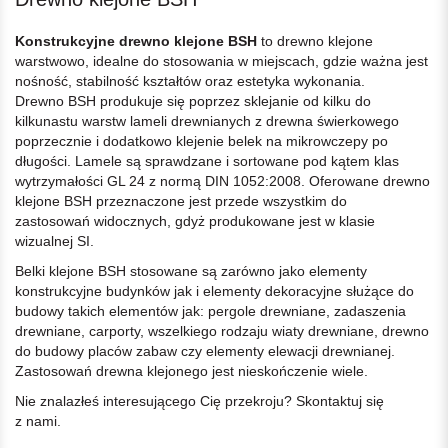
Konstrukcyjne drewno klejone BSH
to drewno klejone
warstwowo, idealne do stosowania w miejscach, gdzie ważna jest
nośność, stabilność kształtów oraz estetyka wykonania.
Drewno BSH produkuje się poprzez sklejanie od kilku do
kilkunastu warstw lameli drewnianych z drewna świerkowego
poprzecznie i dodatkowo klejenie belek na mikrowczepy po
długości. Lamele są sprawdzane i sortowane pod kątem klas
wytrzymałości GL 24 z normą DIN 1052:2008. Oferowane drewno
klejone BSH przeznaczone jest przede wszystkim do
zastosowań widocznych, gdyż produkowane jest w klasie
wizualnej SI.
Belki klejone BSH stosowane są zarówno jako elementy
konstrukcyjne budynków jak i elementy dekoracyjne służące do
budowy takich elementów jak: pergole drewniane, zadaszenia
drewniane, carporty, wszelkiego rodzaju wiaty drewniane, drewno
do budowy placów zabaw czy elementy elewacji drewnianej.
Zastosowań drewna klejonego jest nieskończenie wiele.
Nie znalazłeś interesującego Cię przekroju? Skontaktuj się
z nami.