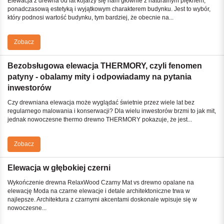
Elewacja z drewna od lat kojarzy się nam głównie z naturalnym pięknem,
ponadczasową estetyką i wyjątkowym charakterem budynku. Jest to wybór,
który podnosi wartość budynku, tym bardziej, że obecnie na...
Zobacz
Bezobsługowa elewacja THERMORY, czyli fenomen
patyny - obalamy mity i odpowiadamy na pytania
inwestorów
Czy drewniana elewacja może wyglądać świetnie przez wiele lat bez
regularnego malowania i konserwacji? Dla wielu inwestorów brzmi to jak mit,
jednak nowoczesne thermo drewno THERMORY pokazuje, że jest...
Zobacz
Elewacja w głębokiej czerni
Wykończenie drewna RelaxWood Czarny Mat vs drewno opalane na
elewację Moda na czarne elewacje i detale architektoniczne trwa w
najlepsze. Architektura z czarnymi akcentami doskonale wpisuje się w
nowoczesne...