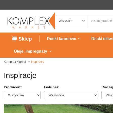
Sklep
Deski tarasowe
Deski elew
Oleje, impregnaty
Komplex Market
Inspiracje
Inspiracje
Producent
Gatunek
Rodzaj