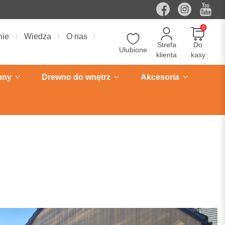
0
nie
Wiedza
O nas
Strefa
Do
Ulubione
klienta
kasy
uny
Drewno do wnętrz
Akcesoria