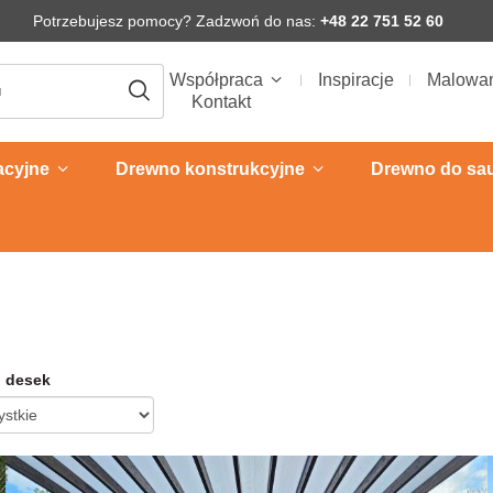
Potrzebujesz pomocy? Zadzwoń do nas:
+48 22 751 52 60
Współpraca
Inspiracje
Malowa
Kontakt
acyjne
Drewno konstrukcyjne
Drewno do sa
 desek