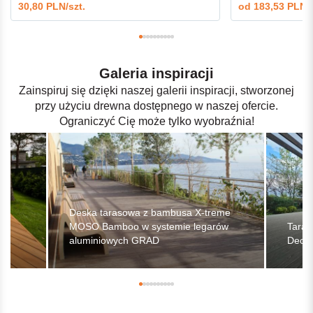
30,80 PLN/szt.
od
183,53 PLN/
Galeria inspiracji
Zainspiruj się dzięki naszej galerii inspiracji, stworzonej
przy użyciu drewna dostępnego w naszej ofercie.
Ograniczyć Cię może tylko wyobraźnia!
Deska tarasowa z bambusa X-treme
MOSO Bamboo w systemie legarów
Taras
aluminiowych GRAD
Deck 