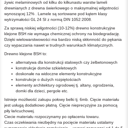
żywic melaminowych od kilku do kilkunastu warstw lameli
drewnianych z drewna świerkowego o maksymalnej wilgotności
wynoszącej 12% . Lamele są sortowane pod kątem klasy
wytrzymałości GL 24 SI z normą DIN 1052:2008.
Za sprawą niskiej wilgotności (10-12%) drewno konstrukcyjne
klejone BSH nie wymaga chemicznej ochrony na biodegradację.
Dzięki wielowarstwowości ma bardzo niską skłonność do pękania
czy wypaczania nawet w trudnych warunkach klimatycznych.
Drewno klejone BSH to:
alternatywa dla konstrukcji stalowych czy żelbetonowych
konstrukcje domów szkieletowych
doskonałe na widoczne elementy konstrukcyjne
konstrukcje o dużych rozpiętościach
elementy architektury ogrodowej tj. altany, ogrodzenia,
domki dla dzieci, pergole etc.
Istnieje możliwość zakupu połowy belki tj. 6mb. Cięcie materiału
jest usługą dodatkowo płatną. Cięcie nieprecyzyjne za pomocą
piły łańcuchowej.
Ciecie materiału rozpoczynamy po opłaceniu towaru.
Czas oczekiwania niezbędny na pocięcie materiału ustalamy