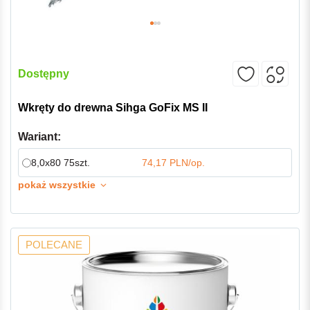
Dostępny
Wkręty do drewna Sihga GoFix MS II
Wariant:
8,0x80 75szt.
74,17 PLN/op.
pokaż wszystkie
POLECANE
-7%