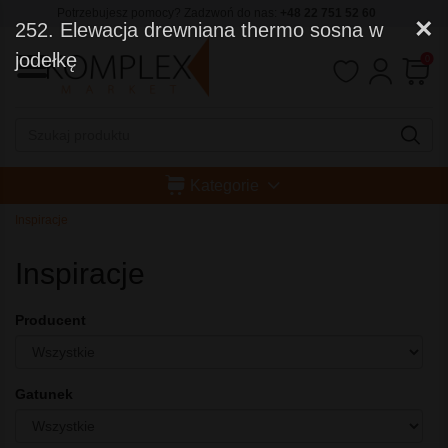
Potrzebujesz pomocy? Zadzwoń do nas:
+48 22 751 52 60
×
252. Elewacja drewniana thermo sosna w
jodełkę
0
Kategorie
Inspiracje
Inspiracje
Producent
Gatunek