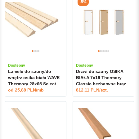
-5%
Dostępny
Dostępny
Lamele do sauny/do
Drzwi do sauny OSIKA
wnętrz osika biała WAVE
BIAŁA 7x19 Thermory
Thermory 28x65 Select
Classic bezbarwne brąz
od
25,88 PLN/mb
grafit
812,11 PLN/szt.