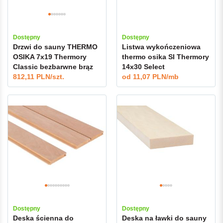
Dostępny
Dostępny
Drzwi do sauny THERMO
Listwa wykończeniowa
OSIKA 7x19 Thermory
thermo osika SI Thermory
Classic bezbarwne brąz
14x30 Select
grafit
812,11 PLN/szt.
od
11,07 PLN/mb
Dostępny
Dostępny
Deska ścienna do
Deska na ławki do sauny