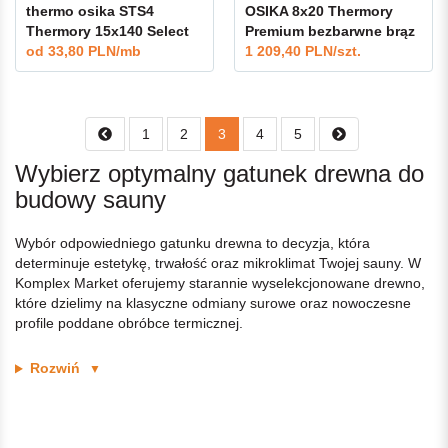
thermo osika STS4
OSIKA 8x20 Thermory
Thermory 15x140 Select
Premium bezbarwne brąz
od
33,80 PLN/mb
grafit
1 209,40 PLN/szt.
1
2
3
4
5
Wybierz optymalny gatunek drewna do
budowy sauny
Wybór odpowiedniego gatunku drewna to decyzja, która
determinuje estetykę, trwałość oraz mikroklimat Twojej sauny. W
Komplex Market oferujemy starannie wyselekcjonowane drewno,
które dzielimy na klasyczne odmiany surowe oraz nowoczesne
profile poddane obróbce termicznej.
Rozwiń
▼