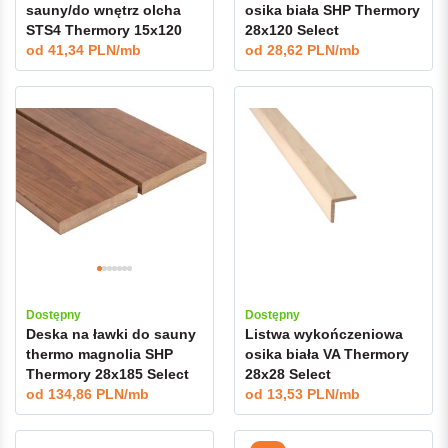
sauny/do wnętrz olcha
osika biała SHP Thermory
STS4 Thermory 15x120
28x120 Select
Select
od
41,34 PLN/mb
od
28,62 PLN/mb
Dostępny
Dostępny
Deska na ławki do sauny
Listwa wykończeniowa
thermo magnolia SHP
osika biała VA Thermory
Thermory 28x185 Select
28x28 Select
od
134,86 PLN/mb
od
13,53 PLN/mb