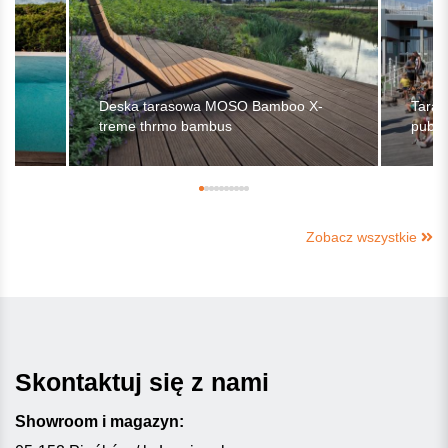
-
Deska tarasowa MOSO Bamboo X-
Taras
treme thrmo bambus
publi
Zobacz wszystkie
Skontaktuj się z nami
Showroom i magazyn: