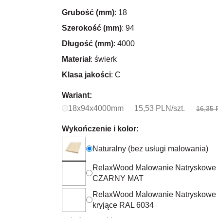
Grubość (mm)
: 18
Szerokość (mm)
: 94
Długość (mm)
: 4000
Materiał
: świerk
Klasa jakości
: C
Wariant:
18x94x4000mm
15,53 PLN/szt.
16,35 
Wykończenie i kolor:
Naturalny (bez usługi malowania)
RelaxWood Malowanie Natryskowe
CZARNY MAT
RelaxWood Malowanie Natryskowe
kryjące RAL 6034