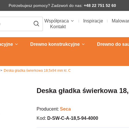
Potrzebujesz pomocy? Zadzwoń do nas:
+48 22 751 52 60
Współpraca
Inspiracje
Malowa
Kontakt
acyjne
Drewno konstrukcyjne
Drewno do sa
Deska gładka świerkowa 18,5x94 mm kl. C
Deska gładka świerkowa 18,
Producent:
Seca
Kod:
D-SW-C-A-18,5-94-4000