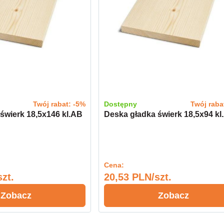
Twój rabat: -5%
Dostępny
Twój raba
świerk 18,5x146 kl.AB
Deska gładka świerk 18,5x94 kl
Cena:
zt.
20,53 PLN/szt.
Zobacz
Zobacz