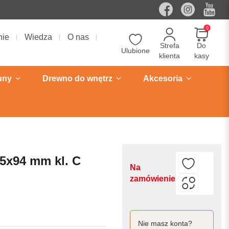
0
nie
Wiedza
O nas
Strefa
Do
Ulubione
klienta
kasy
uny
Drewno do wnętrz
Akcesoria
5x94 mm kl. C
Na
zamówienie
Nie masz konta?