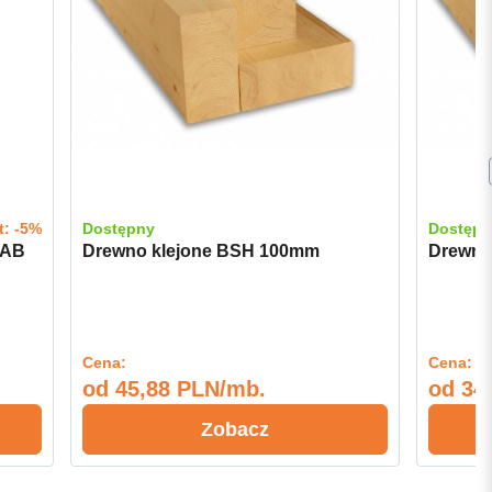
t: -5%
Dostępny
Dostępn
.AB
Drewno klejone BSH 100mm
Drewno
Cena:
Cena:
od
45,88 PLN/mb.
od
34,
Zobacz