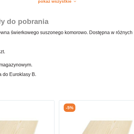
pokaż wszystkie
ły do pobrania
wna świerkowego suszonego komorowo. Dostępna w różnych sz
zt.
e magazynowym.
a do Euroklasy B.
-5%