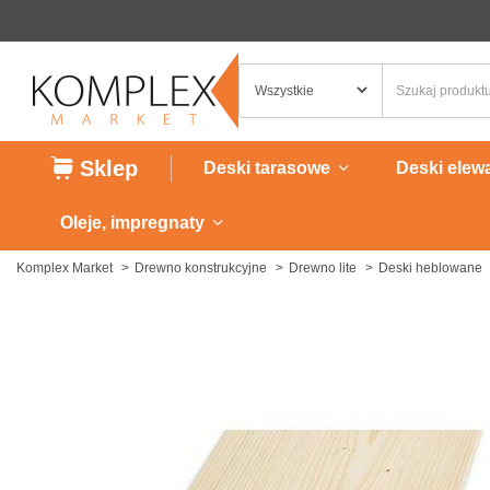
Sklep
Deski tarasowe
Deski elew
Oleje, impregnaty
Komplex Market
Drewno konstrukcyjne
Drewno lite
Deski heblowane