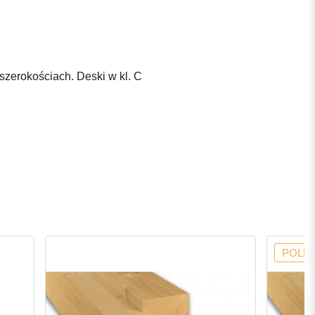
erokościach. Deski w kl. C
POLE