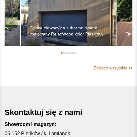
mory
Deska elewacyjna z thermo świerk
malowany RelaxWood kolor Piaskowy
Taras
Zobacz wszystkie
Skontaktuj się z nami
Showroom i magazyn:
05-152 Pieńków / k. Łomianek