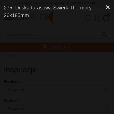
Potrzebujesz pomocy? Zadzwoń do nas:
+48 22 751 52 60
×
275. Deska tarasowa Świerk Thermory
26x185mm
0
Kategorie
Inspiracje
Inspiracje
Producent
Gatunek