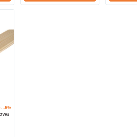
t: -5%
kowa