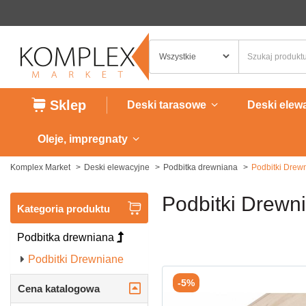
Sklep
Deski tarasowe
Deski elew
Oleje, impregnaty
Komplex Market
Deski elewacyjne
Podbitka drewniana
Podbitki Drew
Podbitki Drewn
Kategoria produktu
Podbitka drewniana
Podbitki Drewniane
-5%
Cena katalogowa