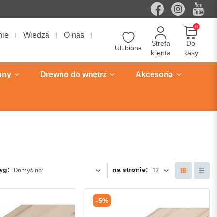
0
nie
Wiedza
O nas
Strefa
Do
Ulubione
klienta
kasy
uny
Drewno do wnętrz
Akcesoria
wg:
na stronie:
-5%