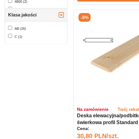
4800 (2)
5000 (6)
Klasa jakości
-5%
5100 (1)
5400 (1)
AB (26)
C (1)
Na zamówienie
Twój raba
Deska elewacyjna/podbit
świerkowa profil Standard
Cena:
19x146 kl.AB
30,80 PLN/szt.