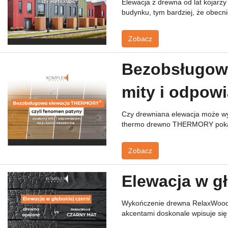
Elewacja z drewna od lat kojarz
budynku, tym bardziej, że obecni
Zobacz
Bezobsługowa
mity i odpow
Czy drewniana elewacja może wyg
thermo drewno THERMORY pokazu
Zobacz
Elewacja w gł
Wykończenie drewna RelaxWood Cz
akcentami doskonale wpisuje się