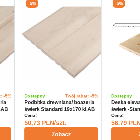
-5%
-5%
t: -5%
Dostępny
Twój rabat: -5%
Dostępny
ria
Podbitka drewniana/ boazeria
Deska elewa
l.AB
świerk Standard 19x170 kl.AB
świerk -St
Cena:
Cena:
50,73 PLN/szt.
56,79 PLN
Zobacz