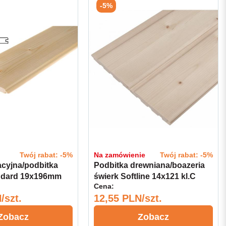
-5%
Twój rabat: -5%
Na zamówienie
Twój rabat: -5%
cyjna/podbitka
Podbitka drewniana/boazeria
andard 19x196mm
świerk Softline 14x121 kl.C
Cena:
/szt.
12,55 PLN/szt.
Zobacz
Zobacz