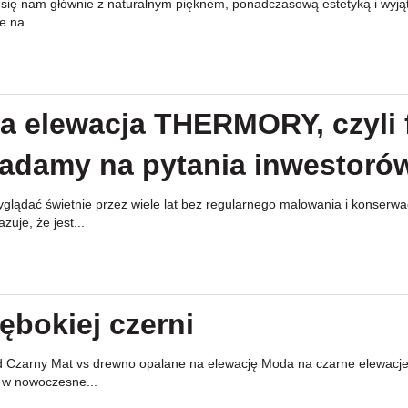
y się nam głównie z naturalnym pięknem, ponadczasową estetyką i wyj
e na...
 elewacja THERMORY, czyli 
iadamy na pytania inwestoró
lądać świetnie przez wiele lat bez regularnego malowania i konserwac
je, że jest...
ębokiej czerni
arny Mat vs drewno opalane na elewację Moda na czarne elewacje i de
 w nowoczesne...