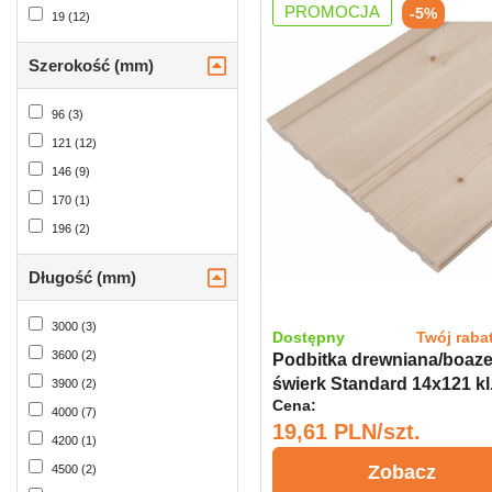
PROMOCJA
-5%
19 (12)
Szerokość (mm)
96 (3)
121 (12)
146 (9)
170 (1)
196 (2)
Długość (mm)
3000 (3)
Dostępny
Twój raba
3600 (2)
Podbitka drewniana/boaze
świerk Standard 14x121 k
3900 (2)
Cena:
4000 (7)
19,61 PLN/szt.
4200 (1)
Zobacz
4500 (2)