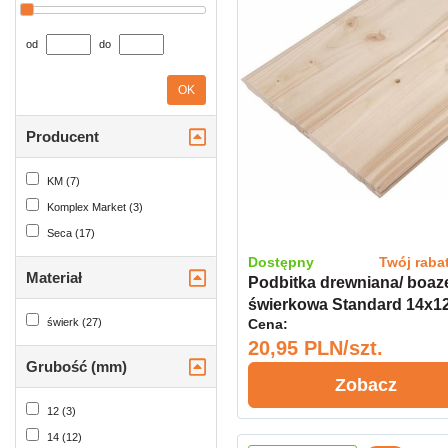
od
do
OK
Producent
KM (7)
Komplex Market (3)
Seca (17)
Dostępny
Twój raba
Materiał
Podbitka drewniana/ boaz
świerkowa Standard 14x1
Cena:
świerk (27)
kl.AB KM
20,95 PLN/szt.
Grubość (mm)
Zobacz
12 (3)
14 (12)