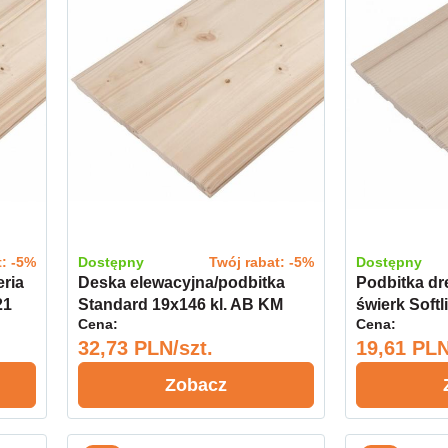
t: -5%
Dostępny
Twój rabat: -5%
Dostępny
eria
Deska elewacyjna/podbitka
Podbitka dr
21
Standard 19x146 kl. AB KM
świerk Softl
Cena:
Cena:
32,73 PLN/szt.
19,61 PLN
Zobacz