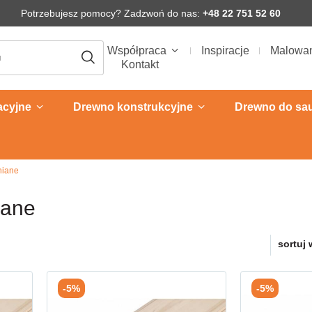
Potrzebujesz pomocy? Zadzwoń do nas:
+48 22 751 52 60
Współpraca
Inspiracje
Malowa
Kontakt
acyjne
Drewno konstrukcyjne
Drewno do sa
niane
iane
sortuj 
-5%
-5%