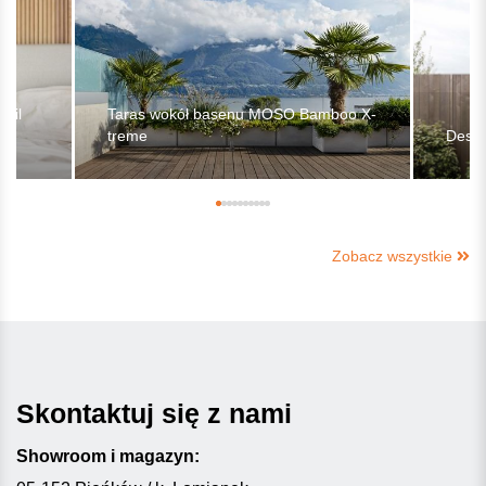
ofil
Taras wokół basenu MOSO Bamboo X-
treme
Deski
Zobacz wszystkie
Skontaktuj się z nami
Showroom i magazyn: