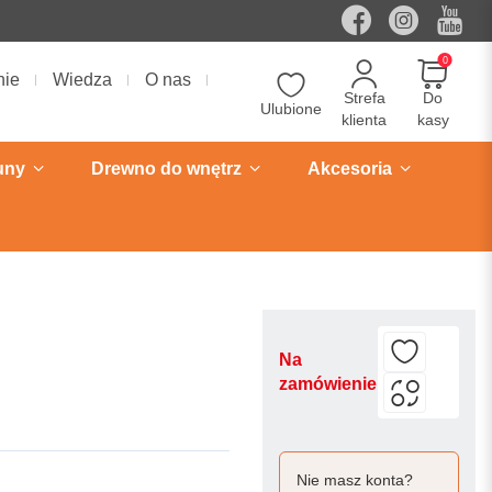
0
nie
Wiedza
O nas
Strefa
Do
Ulubione
klienta
kasy
uny
Drewno do wnętrz
Akcesoria
Na
zamówienie
Nie masz konta?