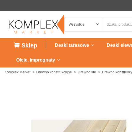
Sklep
Deski tarasowe
Deski elew
Oleje, impregnaty
Komplex Market
Drewno konstrukcyjne
Drewno lite
Drewno konstrukcy