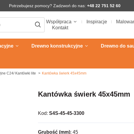
Potrzebujesz pomocy? Zadzwoń do nas:
+48 22 751 52 60
Współpraca
Inspiracje
Malowa
Kontakt
acyjne
Drewno konstrukcyjne
Drewno do sa
jne C24/ Kantówki lite
Kantówka świerk 45x45mm
Kantówka świerk 45x45mm
Kod:
S4S-45-45-3300
Grubość (mm)
: 45