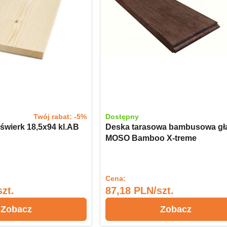
Twój rabat: -5%
Dostępny
świerk 18,5x94 kl.AB
Deska tarasowa bambusowa gł
MOSO Bamboo X-treme
20x137x1850
Cena:
zt.
87,18 PLN/szt.
Zobacz
Zobacz