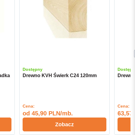
Dostępny
Dostępn
adka
Drewno KVH Świerk C24 120mm
Drewno
Cena:
Cena:
od
45,90 PLN/mb.
63,57
Zobacz