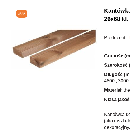
Kantówka
-5%
26x68 kl.
Producent:
Grubość (
Szerokość 
Długość (m
4800 ; 3000
Materiał
: th
Klasa jakoś
Kantówka ko
jako ruszt e
dekoracyjny