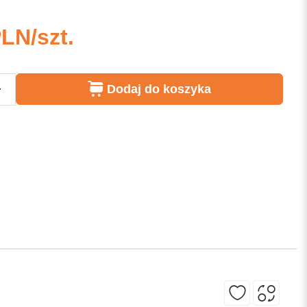
PLN/szt.
+
Dodaj do koszyka