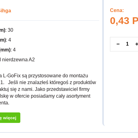
Cena:
Sihga
0,43 
m)
: 30
mm)
: 4
−
(mm)
: 4
al nierdzewna A2
a L-GoFix są przystosowane do montażu
1. Jeśli nie znalazłeś któregoś z produktów
ktuj się z nami. Jako przedstawiciel firmy
lskę w ofercie posiadamy cały asortyment
enta.
ę więcej