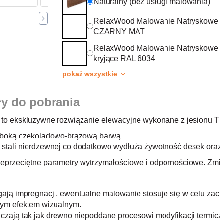
Naturalny (bez usługi malowania)
RelaxWood Malowanie Natryskowe
CZARNY MAT
RelaxWood Malowanie Natryskowe
kryjące RAL 6034
pokaż wszystkie
ły do pobrania
 to ekskluzywne rozwiązanie elewacyjne wykonane z jesionu T
łęboką czekoladowo-brązową barwą.
e stali nierdzewnej co dodatkowo wydłuża żywotność desek oraz
nieprzeciętne parametry wytrzymałościowe i odpornościowe. Zmi
agają impregnacji, ewentualne malowanie stosuje się w celu 
anym efektem wizualnym.
aczają tak jak drewno niepoddane procesowi modyfikacji termic