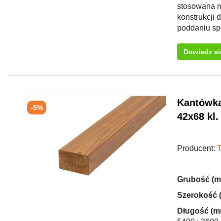
stosowana n
konstrukcji
poddaniu spe
Dowiedz si
Kantówka
-5%
42x68 kl.
Producent:
Grubość (
Szerokość 
Długość (m