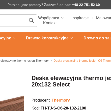
Potrzebujesz pomocy? Zadzwoń do nas:
+48 22 751 52 60
Współpraca
Inspiracje
Malowa
Kontakt
acyjne
Drewno konstrukcyjne
Drewno do sa
 elewacyjne thermo jesion Thermory
Deska elewacyjna thermo jesion C6 Therm
Deska elewacyjna thermo j
20x132 Select
Producent:
Thermory
Kod:
TH-TJ-S-C6-20-132-2100