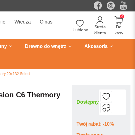
0
nie
Wiedza
O nas
Strefa
Do
Ulubione
klienta
kasy
uny
Drewno do wnętrz
Akcesoria
ory 20x132 Select
esion C6 Thermory
Dostępny
Twój rabat: -10%