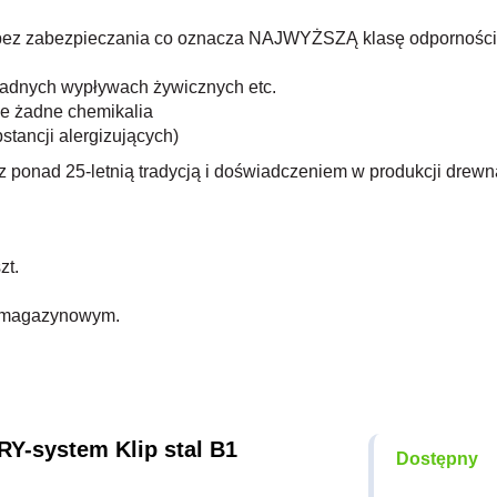
ści bez zabezpieczania co oznacza NAJWYŻSZĄ klasę odporności
żadnych wypływach żywicznych etc.
ne żadne chemikalia
stancji alergizujących)
z ponad 25-letnią tradycją i doświadczeniem w produkcji drew
zt.
e magazynowym.
-system Klip stal B1
Dostępny