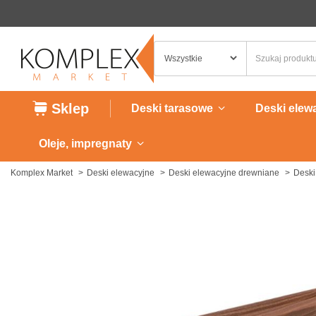
Sklep
Deski tarasowe
Deski elew
Oleje, impregnaty
Komplex Market
Deski elewacyjne
Deski elewacyjne drewniane
Deski