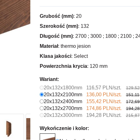
Grubość (mm)
: 20
Szerokość (mm)
: 132
Długość (mm)
: 2700 ; 3000 ; 1800 ; 2100 ; 
Materiał
: thermo jesion
Klasa jakości
: Select
Powierzchnia krycia
: 120 mm
Wariant:
20x132x1800mm
116,57 PLN/szt.
129,52
20x132x2100mm
136,00 PLN/szt.
151,11
20x132x2400mm
155,42 PLN/szt.
172,69
20x132x2700mm
174,86 PLN/szt.
194,28
20x132x3000mm
194,28 PLN/szt.
215,87
Wykończenie i kolor: