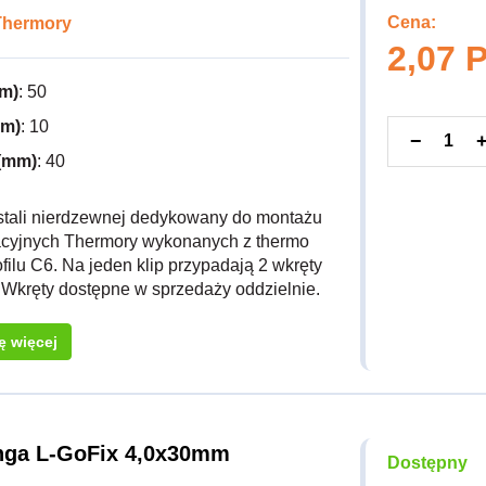
Cena:
Thermory
2,07 
m)
: 50
mm)
: 10
−
(mm)
: 40
 stali nierdzewnej dedykowany do montażu
cyjnych Thermory wykonanych z thermo
ofilu C6. Na jeden klip przypadają 2 wkręty
Wkręty dostępne w sprzedaży oddzielnie.
ę więcej
hga L-GoFix 4,0x30mm
Dostępny