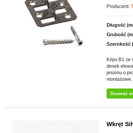
Producent:
Długość (m
Grubość (
Szerokość 
Klips B1 ze
desek elewa
jesionu o pr
montażowe. 
Dowiedz si
Wkręt Si