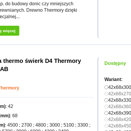
p. do budowy donic czy mniejszych
 drewnianych. Drewno Thermory dzięki
cjalnej...
ę więcej
 thermo świerk D4 Thermory
Dostępny
 AB
Wariant:
42x68x30
Thermory
42x68x27
42x68x33
mm)
: 42
42x68x36
42x68x39
(mm)
: 68
42x68x42
m)
: 4500 ; 2700 ; 4800 ; 3000 ; 5100 ; 3300 ;
42x68x45