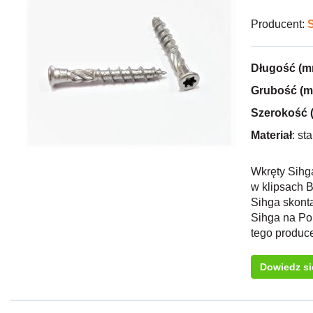
Producent:
Długość (m
Grubość (
Szerokość 
Materiał
: st
Wkręty Sihg
w klipsach B
Sihga skonta
Sihga na Po
tego produc
Dowiedz si