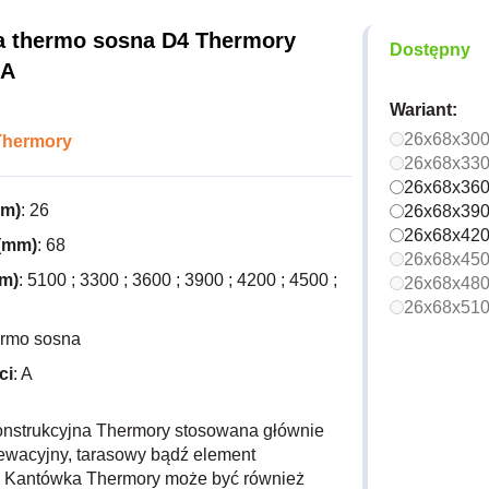
 thermo sosna D4 Thermory
Dostępny
 A
Wariant:
26x68x30
Thermory
26x68x33
26x68x36
mm)
: 26
26x68x39
26x68x42
(mm)
: 68
26x68x45
m)
: 5100 ; 3300 ; 3600 ; 3900 ; 4200 ; 4500 ;
26x68x48
26x68x51
ermo sosna
ci
: A
nstrukcyjna Thermory stosowana głównie
lewacyjny, tarasowy bądź element
. Kantówka Thermory może być również