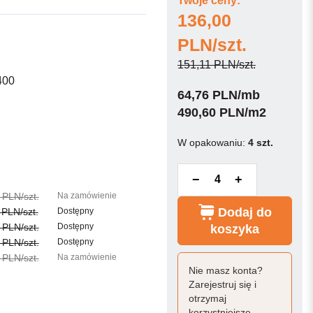
Twoje ceny:
136,00
PLN/szt.
151,11 PLN/szt.
2400
64,76 PLN/mb
490,60 PLN/m2
W opakowaniu:
4 szt.
−
+
 PLN/szt.
Na zamówienie
Dodaj do
 PLN/szt.
Dostępny
 PLN/szt.
Dostępny
koszyka
 PLN/szt.
Dostępny
 PLN/szt.
Na zamówienie
Nie masz konta?
Zarejestruj się i
otrzymaj
korzystniejsze