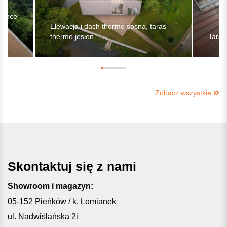
rance
ów
Elewacja i dach thermo sosna, taras
thermo jesion
Taras
Zobacz wszystkie
Skontaktuj się z nami
Showroom i magazyn:
05-152 Pieńków / k. Łomianek
ul. Nadwiślańska 2i