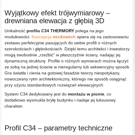
Wyjątkowy efekt trójwymiarowy –
drewniana elewacja z głębią 3D
Unikalność
profilu C34
THERMORY
polega na jego
modułowości.
Koncepcja
mix&match
opiera się na zastosowaniu
zestawu perfekcyjnie pasujących do siebie profili o różnych
szerokościach i głębokościach. Dzięki temu architekci i inwestorzy
mogą swobodnie „rzeźbić” w płaszczyźnie ściany, nadając jej
dynamiczną strukturę. Profile o różnych wymiarach można łączyć
ze sobą na jednej ścianie w nieregularny lub sekwencyjny sposób.
Gra światła i cienia na gotowej fasadzie tworzy niespotykany,
nowoczesny rytm architektoniczny, którego nie sposób osiągnąć
przy użyciu standardowych rozwiązań elewacyjnych.
System C34 dedykowany jest do
montażu w pionie
, co
dodatkowo wysmukla bryłę budynku i nadaje jej luksusowy
charakter.
Profil C34 – parametry techniczne