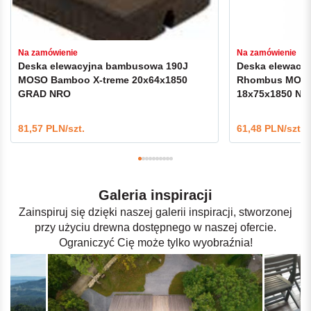
Na zamówienie
Na zamówienie
Deska elewacyjna bambusowa 190J
Deska elewacy
MOSO Bamboo X-treme 20x64x1850
Rhombus MOSO
GRAD NRO
18x75x1850 NR
81,57 PLN/szt.
61,48 PLN/szt.
Galeria inspiracji
Zainspiruj się dzięki naszej galerii inspiracji, stworzonej
przy użyciu drewna dostępnego w naszej ofercie.
Ograniczyć Cię może tylko wyobraźnia!