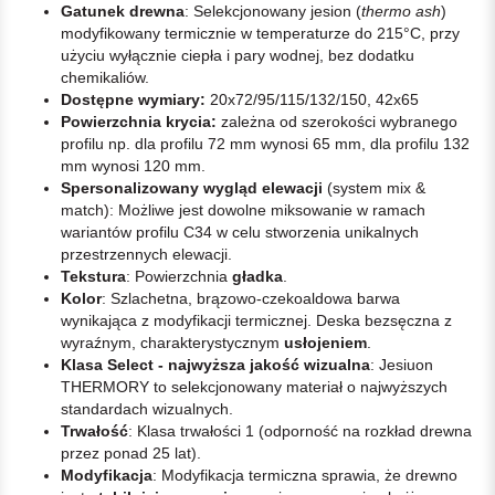
Gatunek drewna
: Selekcjonowany jesion (
thermo ash
)
modyfikowany termicznie w temperaturze do 215°C, przy
użyciu wyłącznie ciepła i pary wodnej, bez dodatku
chemikaliów.
Dostępne wymiary:
20x72/95/115/132/150, 42x65
Powierzchnia krycia:
zależna od szerokości wybranego
profilu np. dla profilu 72 mm wynosi 65 mm, dla profilu 132
mm wynosi 120 mm.
Spersonalizowany wygląd elewacji
(system mix &
match): Możliwe jest dowolne miksowanie w ramach
wariantów profilu C34 w celu stworzenia unikalnych
przestrzennych elewacji.
Tekstura
: Powierzchnia
gładka
.
Kolor
: Szlachetna, brązowo-czekoaldowa barwa
wynikająca z modyfikacji termicznej. Deska bezsęczna z
wyraźnym, charakterystycznym
usłojeniem
.
Klasa Select - najwyższa jakość wizualna
: Jesiuon
THERMORY to selekcjonowany materiał o najwyższych
standardach wizualnych.
Trwałość
: Klasa trwałości 1 (odporność na rozkład drewna
przez ponad 25 lat).
Modyfikacja
: Modyfikacja termiczna sprawia, że drewno