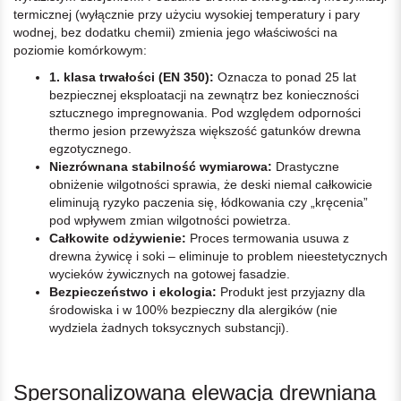
termicznej (wyłącznie przy użyciu wysokiej temperatury i pary
wodnej, bez dodatku chemii) zmienia jego właściwości na
poziomie komórkowym:
1. klasa trwałości (EN 350):
Oznacza to ponad 25 lat
bezpiecznej eksploatacji na zewnątrz bez konieczności
sztucznego impregnowania. Pod względem odporności
thermo jesion przewyższa większość gatunków drewna
egzotycznego.
Niezrównana stabilność wymiarowa:
Drastyczne
obniżenie wilgotności sprawia, że deski niemal całkowicie
eliminują ryzyko paczenia się, łódkowania czy „kręcenia”
pod wpływem zmian wilgotności powietrza.
Całkowite odżywienie:
Proces termowania usuwa z
drewna żywicę i soki – eliminuje to problem nieestetycznych
wycieków żywicznych na gotowej fasadzie.
Bezpieczeństwo i ekologia:
Produkt jest przyjazny dla
środowiska i w 100% bezpieczny dla alergików (nie
wydziela żadnych toksycznych substancji).
Spersonalizowana elewacja drewniana