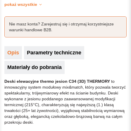
pokaż wszystkie
Nie masz konta? Zarejestruj się i otrzymaj korzystniejsze
warunki handlowe B2B.
Opis
Parametry techniczne
Materiały do pobrania
Deski elewacyjne thermo jesion C34 (3D) THERMORY
to
innowacyjny system modułowy
mix&match
, który pozwala tworzyć
spektakularny, trójwymiarowy efekt na ścianie budynku. Deski
wykonane z jesionu poddanego zaawansowanej modyfikacji
termicznej (215°C), charakteryzują się najwyższą (1.) klasą
trwałości (25+ lat żywotności), wyjątkową stabilnością wymiarową
oraz głęboką, elegancką czekoladowo-brązową barwą na całym
przekroju deski.