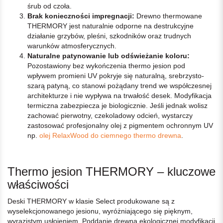
śrub od czoła.
Brak konieczności impregnacji:
Drewno thermowane
THERMORY jest naturalnie odporne na destrukcyjne
działanie grzybów, pleśni, szkodników oraz trudnych
warunków atmosferycznych.
Naturalne patynowanie lub odświeżanie koloru:
Pozostawiony bez wykończenia thermo jesion pod
wpływem promieni UV pokryje się naturalną, srebrzysto-
szarą patyną, co stanowi pożądany trend we współczesnej
architekturze i nie wypływa na trwałość desek. Modyfikacja
termiczna zabezpiecza je biologicznie. Jeśli jednak wolisz
zachować pierwotny, czekoladowy odcień, wystarczy
zastosować profesjonalny olej z pigmentem ochronnym UV
np.
olej RelaxWood do ciemnego thermo drewna
.
Thermo jesion THERMORY – kluczowe
właściwości
Deski THERMORY w klasie
Select produkowane są z
wyselekcjonowanego jesionu, wyróżniającego się pięknym,
wyrazistym usłojeniem. Poddanie drewna ekologicznej modyfikacji