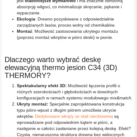
jest
stabilniejsze wymiarowo
i ma znacznie obniżoną
absorpcję wilgoci, co minimalizuje skręcanie, pękanie i
wypaczanie.
Ekologia
: Drewno pozyskiwane z odpowiedzialnie
zarządzanych lasów, proces wolny od chemikaliów.
Montaż
: Możliwość zastosowania ukrytego montażu
(poprzez montaż wkrętów w pióro deski) w pionie.
Dlaczego warto wybrać deskę
elewacyjną thermo jesion C34 (3D)
THERMORY?
Spektakularny efekt 3D:
Możliwość łączenia profili o
różnych szerokościach i głębokościach w dowolnych
konfiguracjach w ramach systemu modułowego
mix&match
.
Ukryty montaż:
Specjalnie zaprojektowana konstrukcja
typu pióro-wpust z długim piórem umożliwia ukrycie
wkrętów.
Dedykowane wkręty ze stali nierdzewnej
są
wprowadzane pod odpowiednim kątem w pióro, a
następnie w całości zasłaniane przez kolejną deskę. Efekt?
Czysta, nienaruszona struktura drewna bez widocznych