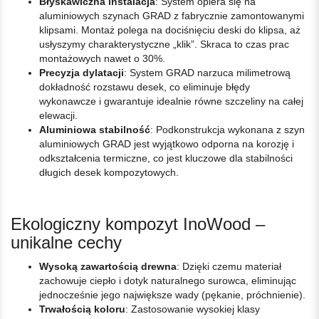
Błyskawiczna instalacja
: System opiera się na
aluminiowych szynach GRAD z fabrycznie zamontowanymi
klipsami. Montaż polega na dociśnięciu deski do klipsa, aż
usłyszymy charakterystyczne „klik”. Skraca to czas prac
montażowych nawet o 30%.
Precyzja dylatacji
: System GRAD narzuca milimetrową
dokładność rozstawu desek, co eliminuje błędy
wykonawcze i gwarantuje idealnie równe szczeliny na całej
elewacji.
Aluminiowa stabilność
: Podkonstrukcja wykonana z szyn
aluminiowych GRAD jest wyjątkowo odporna na korozję i
odkształcenia termiczne, co jest kluczowe dla stabilności
długich desek kompozytowych.
Ekologiczny kompozyt InoWood –
unikalne cechy
Wysoką zawartością drewna
: Dzięki czemu materiał
zachowuje ciepło i dotyk naturalnego surowca, eliminując
jednocześnie jego największe wady (pękanie, próchnienie).
Trwałością koloru
: Zastosowanie wysokiej klasy