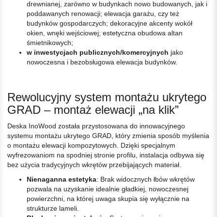
drewnianej, zarówno w budynkach nowo budowanych, jak i
poddawanych renowacji; elewacja garażu, czy też
budynków gospodarczych; dekoracyjne akcenty wokół
okien, wnęki wejściowej; estetyczna obudowa altan
śmietnikowych;
w inwestycjach publicznych/komercyjnych
jako
nowoczesna i bezobsługowa elewacja budynków.
Rewolucyjny system montażu ukrytego
GRAD – montaż elewacji „na klik”
Deska InoWood została przystosowana do innowacyjnego
systemu montażu ukrytego GRAD, który zmienia sposób myślenia
o montażu elewacji kompozytowych. Dzięki specjalnym
wyfrezowaniom na spodniej stronie profilu, instalacja odbywa się
bez użycia tradycyjnych wkrętów przebijających materiał.
Nienaganna estetyka
: Brak widocznych łbów wkrętów
pozwala na uzyskanie idealnie gładkiej, nowoczesnej
powierzchni, na której uwaga skupia się wyłącznie na
strukturze lameli.