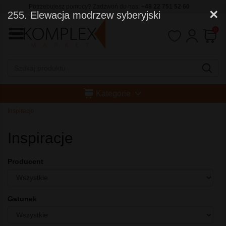
Potrzebujesz pomocy? Zadzwoń do nas:
+48 22 751 52 60
×
255. Elewacja modrzew syberyjski
0
Kategorie
Inspiracje
Inspiracje
Producent
Gatunek