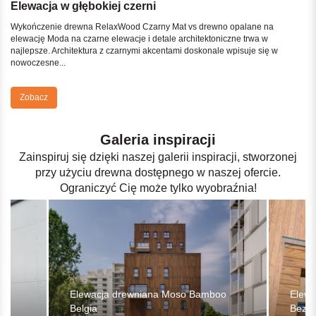
Elewacja w głębokiej czerni
Wykończenie drewna RelaxWood Czarny Mat vs drewno opalane na
elewację Moda na czarne elewacje i detale architektoniczne trwa w
najlepsze. Architektura z czarnymi akcentami doskonale wpisuje się w
nowoczesne...
Zobacz
Galeria inspiracji
Zainspiruj się dzięki naszej galerii inspiracji, stworzonej
przy użyciu drewna dostępnego w naszej ofercie.
Ograniczyć Cię może tylko wyobraźnia!
rmo
Elewacja drewniana Moso Bamboo
Elewa
Belgia
Bezsę