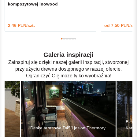
kompozytowej Inowood
2,46 PLN/szt.
od
7,50 PLN/szt
Galeria inspiracji
Zainspiruj się dzięki naszej galerii inspiracji, stworzonej
przy użyciu drewna dostępnego w naszej ofercie.
Ograniczyć Cię może tylko wyobraźnia!
Elewa
Deska tarasowa D45J jesion Thermory
Karp