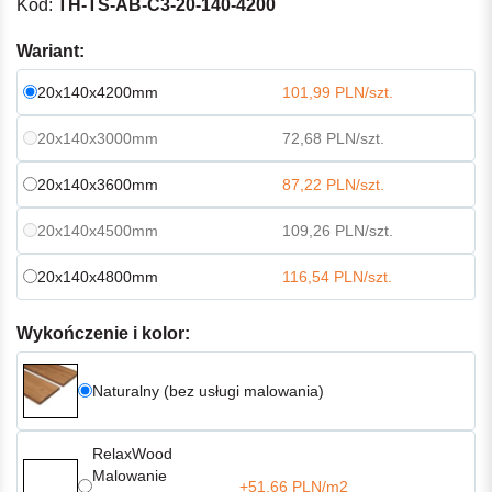
Kod:
TH-TS-AB-C3-20-140-4200
Wariant:
20x140x4200mm
101,99 PLN/szt.
20x140x3000mm
72,68 PLN/szt.
20x140x3600mm
87,22 PLN/szt.
20x140x4500mm
109,26 PLN/szt.
20x140x4800mm
116,54 PLN/szt.
Wykończenie i kolor:
Naturalny (bez usługi malowania)
RelaxWood
Malowanie
+51,66 PLN/m2