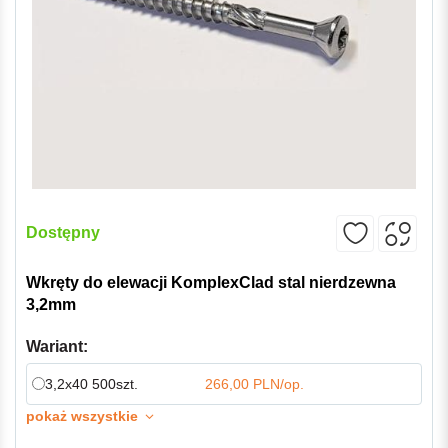
Dostępny
Wkręty do elewacji KomplexClad stal nierdzewna
3,2mm
Wariant:
3,2x40 500szt.
266,00 PLN/op.
pokaż wszystkie