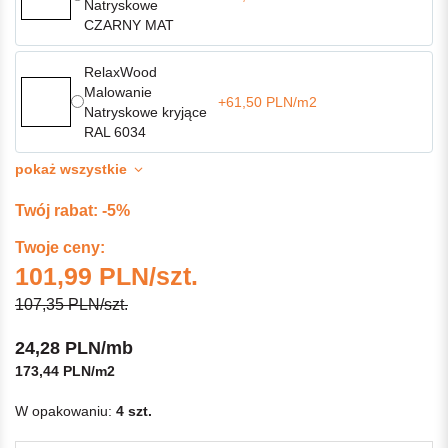
Natryskowe
CZARNY MAT
RelaxWood
Malowanie
+61,50 PLN/m2
Natryskowe kryjące
RAL 6034
pokaż wszystkie
Twój rabat: -5%
Twoje ceny:
101,99 PLN/szt.
107,35 PLN/szt.
24,28 PLN/mb
173,44 PLN/m2
W opakowaniu:
4 szt.