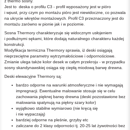
z thermo sosny.
Jest to deska o profilu C3 - profil wyposażony jest w pióro
i wpust, przy czym po montażu pióro jest niewidoczne, co pozwala
na ukrycie wkrętów montażowych. Profil C3 przeznaczony jest do
montażu zarówno w pionie jak i w poziomie.
Sosna Thermory charakteryzuje się widocznym usłojeniem
i podłużnymi sękami, które dodają naturalnego charakteru każdej
konstrukcji.
Modyfikacja termiczna Thermory sprawia, iż deski osiągają
nieprzeciętne parametry wytrzymałościowe i odpornościowe.
Zmianie ulega także kolor desek w całym przekroju - w przypadku
sosny skandynawskiej osiąga się ciepłą miodową barwę drewna.
Deski elewacyjne Thermory są:
bardzo odporne na warunki atmosferyczne i nie wymagają
impregnacji. Ewentualne malowanie stosuje się w celu
zachowania pięknej barwy drewna (deski pozostawione bez
malowania spatynują na piękny szary kolor)
wyjątkowo stabilne wymiarowo (nie kręcą się
i nie wypaczają)
bardziej odporne na pleśnie, grzyby etc
zaliczane do 2 klasy odporności tj. 20-25 lat żywotności bez