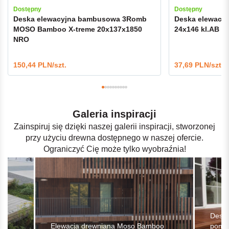
Dostępny
Dostępny
Deska elewacyjna bambusowa 3Romb
Deska elewacy
MOSO Bamboo X-treme 20x137x1850
24x146 kl.AB
NRO
150,44 PLN/szt.
37,69 PLN/szt.
Galeria inspiracji
Zainspiruj się dzięki naszej galerii inspiracji, stworzonej
przy użyciu drewna dostępnego w naszej ofercie.
Ograniczyć Cię może tylko wyobraźnia!
Deska
Elewacja drewniana Moso Bamboo
pomal