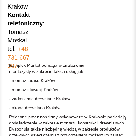
Kraków
Kontakt
telefoniczny:
Tomasz
Moskal
tel:
+48
731 667
007
Komplex Market pomaga w znalezieniu
montażysty w zakresie takich usług jak:
- montaż tarasu Kraków
- montaż elewacji Kraków
- zadaszenie drewniane Kraków
- altana drewniana Kraków
Polecane przez nas firmy wykonawcze w Krakowie posiadają
doświadczenie w zakresie montażu konstrukcji drewnianych.
Dysponują także niezbędną wiedzą w zakresie produktów
drzewnych dzięki czemu z powodzeniem możesz im zaufać