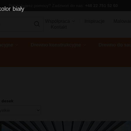
Potrzebujesz pomocy? Zadzwoń do nas:
+48 22 751 52 60
olor biały
Współpraca
Inspiracje
Malowa
Kontakt
acyjne
Drewno konstrukcyjne
Drewno do sa
 desek