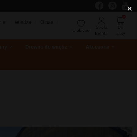
×
0
nie
Wiedza
O nas
Strefa
Do
Ulubione
klienta
kasy
uny
Drewno do wnętrz
Akcesoria