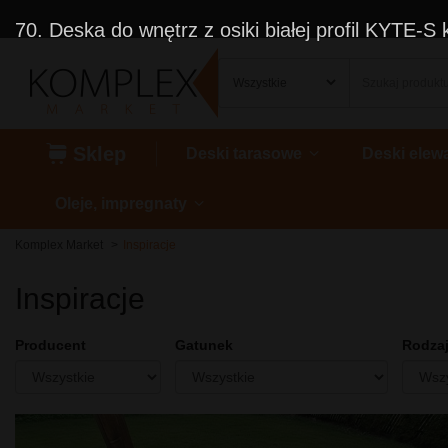
70. Deska do wnętrz z osiki białej profil KYTE-S k
Sklep
Deski tarasowe
Deski elew
Oleje, impregnaty
Komplex Market
Inspiracje
Inspiracje
Producent
Gatunek
Rodzaj