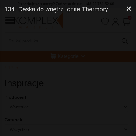
Potrzebujesz pomocy? Zadzwoń do nas:
+48 22 751 52 60
×
134. Deska do wnętrz Ignite Thermory
0
Kategorie
Inspiracje
Inspiracje
Producent
Gatunek