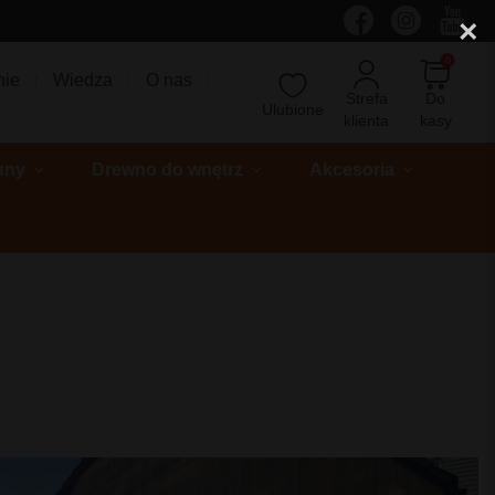
×
0
nie
Wiedza
O nas
Strefa
Do
Ulubione
klienta
kasy
uny
Drewno do wnętrz
Akcesoria