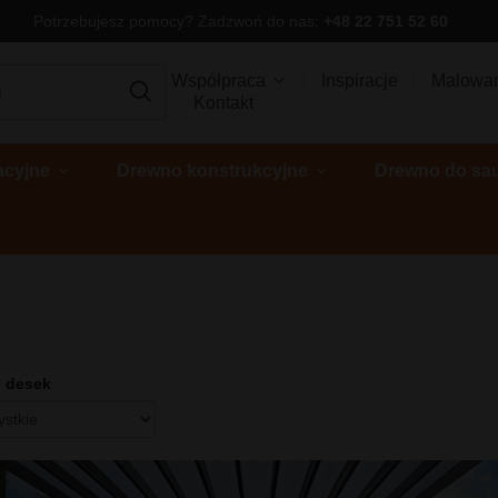
Potrzebujesz pomocy? Zadzwoń do nas:
+48 22 751 52 60
Współpraca
Inspiracje
Malowa
Kontakt
acyjne
Drewno konstrukcyjne
Drewno do sa
 desek