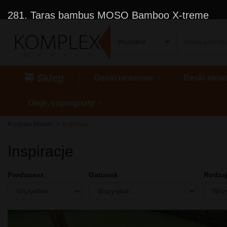
281. Taras bambus MOSO Bamboo X-treme
Sklep
Deski tarasowe
Deski elew
Oleje, impregnaty
Komplex Market
Inspiracje
Inspiracje
Producent
Gatunek
Rodzaj