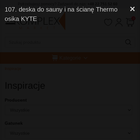
Potrzebujesz pomocy? Zadzwoń do nas:
+48 22 751 52 60
×
107. deska do sauny i na ścianę Thermo
osika KYTE
0
Kategorie
Inspiracje
Inspiracje
Producent
Gatunek