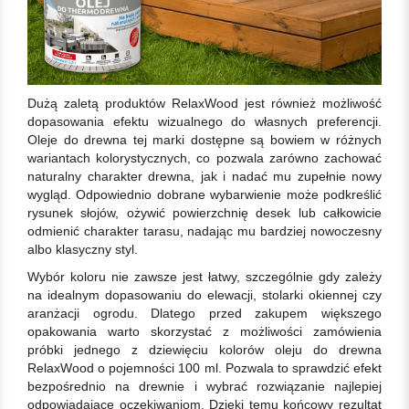
Dużą zaletą produktów RelaxWood jest również możliwość
dopasowania efektu wizualnego do własnych preferencji.
Oleje do drewna tej marki dostępne są bowiem w różnych
wariantach kolorystycznych, co pozwala zarówno zachować
naturalny charakter drewna, jak i nadać mu zupełnie nowy
wygląd. Odpowiednio dobrane wybarwienie może podkreślić
rysunek słojów, ożywić powierzchnię desek lub całkowicie
odmienić charakter tarasu, nadając mu bardziej nowoczesny
albo klasyczny styl.
Wybór koloru nie zawsze jest łatwy, szczególnie gdy zależy
na idealnym dopasowaniu do elewacji, stolarki okiennej czy
aranżacji ogrodu. Dlatego przed zakupem większego
opakowania warto skorzystać z możliwości zamówienia
próbki jednego z dziewięciu kolorów oleju do drewna
RelaxWood o pojemności 100 ml. Pozwala to sprawdzić efekt
bezpośrednio na drewnie i wybrać rozwiązanie najlepiej
odpowiadające oczekiwaniom. Dzięki temu końcowy rezultat