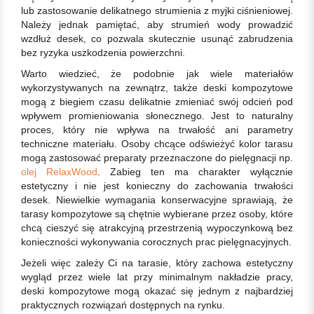
lub zastosowanie delikatnego strumienia z myjki ciśnieniowej.
Należy jednak pamiętać, aby strumień wody prowadzić
wzdłuż desek, co pozwala skutecznie usunąć zabrudzenia
bez ryzyka uszkodzenia powierzchni.
Warto wiedzieć, że podobnie jak wiele materiałów
wykorzystywanych na zewnątrz, także deski kompozytowe
mogą z biegiem czasu delikatnie zmieniać swój odcień pod
wpływem promieniowania słonecznego. Jest to naturalny
proces, który nie wpływa na trwałość ani parametry
techniczne materiału. Osoby chcące odświeżyć kolor tarasu
mogą zastosować preparaty przeznaczone do pielęgnacji np.
olej RelaxWood
. Zabieg ten ma charakter wyłącznie
estetyczny i nie jest konieczny do zachowania trwałości
desek. Niewielkie wymagania konserwacyjne sprawiają, że
tarasy kompozytowe są chętnie wybierane przez osoby, które
chcą cieszyć się atrakcyjną przestrzenią wypoczynkową bez
konieczności wykonywania corocznych prac pielęgnacyjnych.
Jeżeli więc zależy Ci na tarasie, który zachowa estetyczny
wygląd przez wiele lat przy minimalnym nakładzie pracy,
deski kompozytowe mogą okazać się jednym z najbardziej
praktycznych rozwiązań dostępnych na rynku.