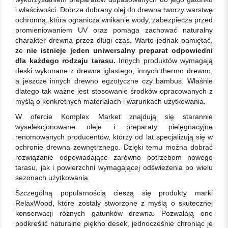
i właściwości. Dobrze dobrany olej do drewna tworzy warstwę
ochronną, która ogranicza wnikanie wody, zabezpiecza przed
promieniowaniem UV oraz pomaga zachować naturalny
charakter drewna przez długi czas. Warto jednak pamiętać,
że
nie istnieje jeden uniwersalny preparat odpowiedni
dla każdego rodzaju tarasu.
Innych produktów wymagają
deski wykonane z drewna iglastego, innych thermo drewno,
a jeszcze innych drewno egzotyczne czy bambus. Właśnie
dlatego tak ważne jest stosowanie środków opracowanych z
myślą o konkretnych materiałach i warunkach użytkowania.
W ofercie Komplex Market znajdują się starannie
wyselekcjonowane oleje i preparaty pielęgnacyjne
renomowanych producentów, którzy od lat specjalizują się w
ochronie drewna zewnętrznego. Dzięki temu można dobrać
rozwiązanie odpowiadające zarówno potrzebom nowego
tarasu, jak i powierzchni wymagającej odświeżenia po wielu
sezonach użytkowania.
Szczególną popularnością cieszą się produkty marki
RelaxWood, które zostały stworzone z myślą o skutecznej
konserwacji różnych gatunków drewna. Pozwalają one
podkreślić naturalne piękno desek, jednocześnie chroniąc je