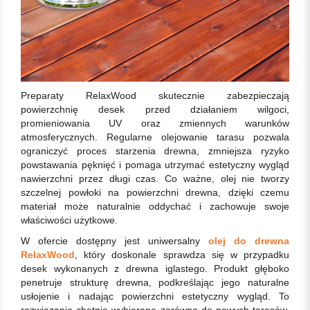
Preparaty RelaxWood skutecznie zabezpieczają
powierzchnię desek przed działaniem wilgoci,
promieniowania UV oraz zmiennych warunków
atmosferycznych. Regularne olejowanie tarasu pozwala
ograniczyć proces starzenia drewna, zmniejsza ryzyko
powstawania pęknięć i pomaga utrzymać estetyczny wygląd
nawierzchni przez długi czas. Co ważne, olej nie tworzy
szczelnej powłoki na powierzchni drewna, dzięki czemu
materiał może naturalnie oddychać i zachowuje swoje
właściwości użytkowe.
W ofercie dostępny jest uniwersalny
olej do drewna
RelaxWood
, który doskonale sprawdza się w przypadku
desek wykonanych z drewna iglastego. Produkt głęboko
penetruje strukturę drewna, podkreślając jego naturalne
usłojenie i nadając powierzchni estetyczny wygląd. To
rozwiązanie chętnie wybierane zarówno do nowych tarasów,