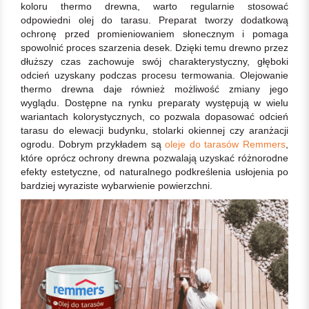
koloru thermo drewna, warto regularnie stosować
odpowiedni olej do tarasu. Preparat tworzy dodatkową
ochronę przed promieniowaniem słonecznym i pomaga
spowolnić proces szarzenia desek. Dzięki temu drewno przez
dłuższy czas zachowuje swój charakterystyczny, głęboki
odcień uzyskany podczas procesu termowania. Olejowanie
thermo drewna daje również możliwość zmiany jego
wyglądu. Dostępne na rynku preparaty występują w wielu
wariantach kolorystycznych, co pozwala dopasować odcień
tarasu do elewacji budynku, stolarki okiennej czy aranżacji
ogrodu. Dobrym przykładem są
oleje do tarasów Remmers
,
które oprócz ochrony drewna pozwalają uzyskać różnorodne
efekty estetyczne, od naturalnego podkreślenia usłojenia po
bardziej wyraziste wybarwienie powierzchni.