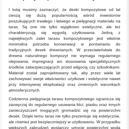
I tutaj musimy zaznaczyć, że deski kompozytowe od lat
cieszą się dużą popularnością wśród inwestorów
poszukujących trwałego i łatwego w pielęgnacji materiału na
taras. Są one nie tylko wyjątkowo estetyczne, ale też
charakteryzują się wygodą użytkowania. Jedną z
największych zalet tarasu kompozytowego jest właśnie
minimalna potrzeba konserwacji w porównaniu do
tradycyjnych desek drewnianych. W przeciwieństwie do
drewna naturalnego kompozyt nie wymaga regularnego
olejowania, impregnacji ani stosowania specjalistycznych
środków zabezpieczających przed wilgocią czy szkodnikami.
Materiał został zaprojektowany tak, aby przez wiele lat
zachowywać swoje właściwości użytkowe i estetyczne nawet
przy intensywnej eksploatacji oraz zmiennych warunkach
atmosferycznych.
Codzienna pielęgnacja tarasu kompozytowego ogranicza się
zazwyczaj do regularnego usuwania liści, piasku oraz innych
zanieczyszczeń mogących gromadzić się na powierzchni
desek. Dzięki temu taras nie tylko prezentuje się estetycznie,
ale również jest bezpieczniejszy w użytkowaniu. W przypadku
większych zabrudzeń wystarczy umycie powierzchni wodą