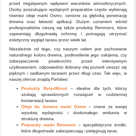
przed negatywnym wpływem warunków atmosferycznych.
Osoby poszukujące wydajnych preparatów często wybierają
również oleje marki Osmo, cenione za głęboką penetrację
drewna oraz łatwość aplikacji. Dużym uznaniem wśród
profesjonalistów cieszą się także produkty Remmers, które
zapewniają długotrwałą ochronę i pomagają utrzymać
estetyczny wygląd tarasu przez wiele lat.
Niezależnie od tego, czy naszym celem jest zachowanie
naturalnego koloru drewna, podkreślenie jego usłojenia, czy
zabezpieczenie powierzchni przed intensywnym
użytkowaniem, odpowiednio dobrany olej pozwoli cieszyć się
pięknym i zadbanym tarasem przez długi czas. Tak więc, w
naszej ofercie znajdą Państwo:
Produkty RelaxWood
– idealne dla tych, którzy
szukają sprawdzonych rozwiązań w codziennej
konserwacji tarasu.
Oleje do drewna marki Osmo
– znane ze swojej
wysokiej wydajności i doskonałego wnikania w
strukturę drewna.
Preparaty marki Remmers
– specjalistyczne środki,
które długotrwale zabezpieczają i pielęgnują taras.