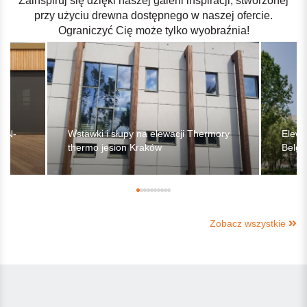
Zainspiruj się dzięki naszej galerii inspiracji, stworzonej
przy użyciu drewna dostępnego w naszej ofercie.
Ograniczyć Cię może tylko wyobraźnia!
o N-
Wstawki i słupy na elewacji Thermory
Elewa
thermo jesion Kraków
Belgi
Zobacz wszystkie