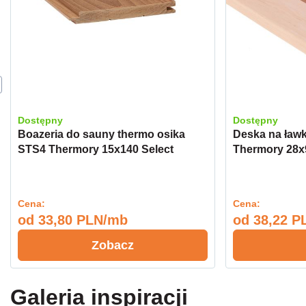
Dostępny
Dostępny
Boazeria do sauny thermo osika
Deska na ław
STS4 Thermory 15x140 Select
Thermory 28x
Cena:
Cena:
od
33,80 PLN/mb
od
38,22 P
Zobacz
Galeria inspiracji