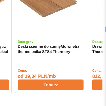
Dostępny
Dostępn
ętrz
Deski ścienne do sauny/do wnętrz
Drzwi 
elect
thermo osika STS4 Thermory
Thermo
15x120 Select
grafit
Cena:
Cena:
od
19,34 PLN/mb
812,11
Zobacz