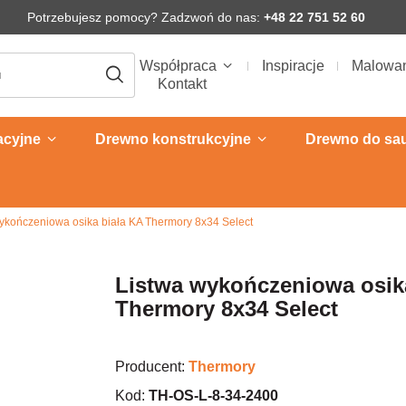
Potrzebujesz pomocy? Zadzwoń do nas:
+48 22 751 52 60
Współpraca
Inspiracje
Malowa
Kontakt
acyjne
Drewno konstrukcyjne
Drewno do sa
ykończeniowa osika biała KA Thermory 8x34 Select
Listwa wykończeniowa osik
Thermory 8x34 Select
Producent:
Thermory
Kod:
TH-OS-L-8-34-2400