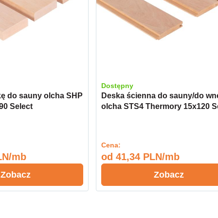
Dostępny
kę do sauny olcha SHP
Deska ścienna do sauny/do wn
90 Select
olcha STS4 Thermory 15x120 S
Cena:
LN/mb
od
41,34 PLN/mb
Zobacz
Zobacz