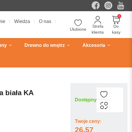
0
nie
Wiedza
O nas
Strefa
Do
Ulubione
klienta
kasy
uny
Drewno do wnętrz
Akcesoria
a biała KA
Dostępny
Twoje ceny:
26,57