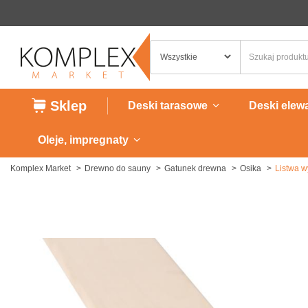
Sklep
Deski tarasowe
Deski elew
Oleje, impregnaty
Komplex Market
Drewno do sauny
Gatunek drewna
Osika
Listwa w