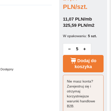
PLN/szt.
11,07 PLN/mb
325,59 PLN/m2
W opakowaniu:
5 szt.
−
+
Dodaj do
koszyka
Dostępny
Nie masz konta?
Zarejestruj się i
otrzymaj
korzystniejsze
warunki handlowe
B2B.