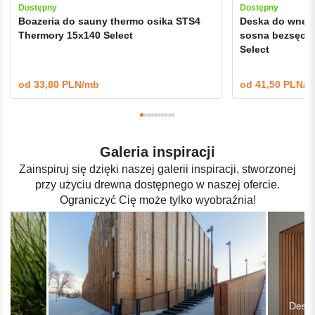
Dostępny
Dostępny
Boazeria do sauny thermo osika STS4
Deska do wnętr
Thermory 15x140 Select
sosna bezsęcz
Select
od
33,80 PLN/mb
od
41,50 PLN/m
Galeria inspiracji
Zainspiruj się dzięki naszej galerii inspiracji, stworzonej
przy użyciu drewna dostępnego w naszej ofercie.
Ograniczyć Cię może tylko wyobraźnia!
Deska