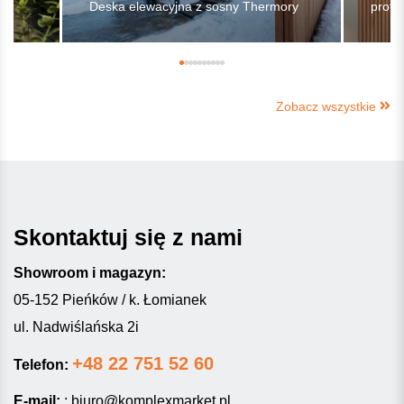
Deska elewacyjna z sosny Thermory
profil
Zobacz wszystkie
Skontaktuj się z nami
Showroom i magazyn:
05-152 Pieńków / k. Łomianek
ul. Nadwiślańska 2i
+48 22 751 52 60
Telefon:
E-mail:
:
biuro@komplexmarket.pl