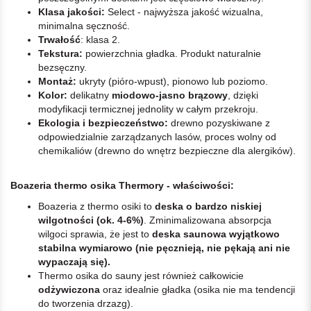
Klasa jakości:
Select - najwyższa jakość wizualna,
minimalna sęczność.
Trwałość
: klasa 2.
Tekstura:
powierzchnia gładka. Produkt naturalnie
bezsęczny.
Montaż:
ukryty (pióro-wpust), pionowo lub poziomo.
Kolor:
delikatny
miodowo-jasno brązowy
, dzięki
modyfikacji termicznej jednolity w całym przekroju.
Ekologia i bezpieczeństwo:
drewno pozyskiwane z
odpowiedzialnie zarządzanych lasów, proces wolny od
chemikaliów (drewno do wnętrz bezpieczne dla alergików).
Boazeria thermo osika Thermory - właściwości:
Boazeria z thermo osiki to
deska o bardzo niskiej
wilgotności (ok. 4-6%)
. Zminimalizowana absorpcja
wilgoci sprawia, że jest to
deska saunowa wyjątkowo
stabilna wymiarowo (nie pęcznieją, nie pękają ani nie
wypaczają się).
Thermo osika do sauny jest również całkowicie
odżywiczona
oraz idealnie gładka (osika nie ma tendencji
do tworzenia drzazg).