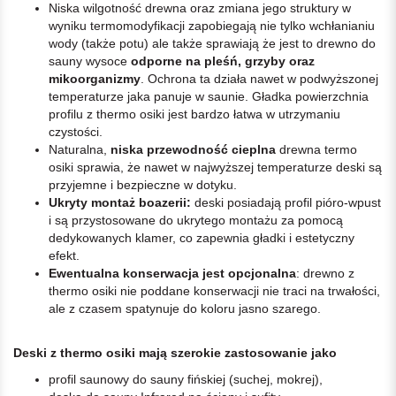
Niska wilgotność drewna oraz zmiana jego struktury w
wyniku termomodyfikacji zapobiegają nie tylko wchłanianiu
wody (także potu) ale także sprawiają że jest to drewno do
sauny wysoce
odporne na pleśń, grzyby oraz
mikoorganizmy
. Ochrona ta działa nawet w podwyższonej
temperaturze jaka panuje w saunie. Gładka powierzchnia
profilu z thermo osiki jest bardzo łatwa w utrzymaniu
czystości.
Naturalna,
niska przewodność cieplna
drewna termo
osiki sprawia, że nawet w najwyższej temperaturze deski są
przyjemne i bezpieczne w dotyku.
Ukryty montaż boazerii:
deski posiadają profil pióro-wpust
i są przystosowane do ukrytego montażu za pomocą
dedykowanych klamer, co zapewnia gładki i estetyczny
efekt.
Ewentualna konserwacja jest opcjonalna
: drewno z
thermo osiki nie poddane konserwacji nie traci na trwałości,
ale z czasem spatynuje do koloru jasno szarego.
Deski z thermo osiki mają szerokie zastosowanie jako
profil saunowy do sauny fińskiej (suchej, mokrej),