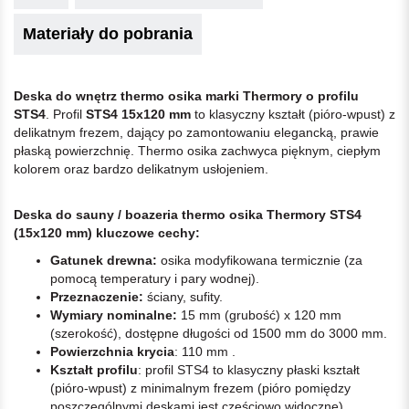
Materiały do pobrania
Deska do wnętrz
thermo osika marki Thermory o profilu
STS4
. Profil
STS4 15x120 mm
to klasyczny kształt (pióro-wpust) z
delikatnym frezem, dający po zamontowaniu elegancką, prawie
płaską powierzchnię. Thermo osika zachwyca pięknym, ciepłym
kolorem oraz bardzo delikatnym usłojeniem.
Deska do sauny / boazeria thermo osika Thermory STS4
(15x120 mm) kluczowe cechy:
Gatunek drewna:
osika modyfikowana termicznie (za
pomocą temperatury i pary wodnej).
Przeznaczenie:
ściany, sufity.
Wymiary nominalne:
15 mm (grubość) x 120 mm
(szerokość), dostępne długości od 1500 mm do 3000 mm.
Powierzchnia krycia
: 110 mm .
Kształt profilu
: profil STS4 to klasyczny płaski kształt
(pióro-wpust) z minimalnym frezem (pióro pomiędzy
poszczególnymi deskami jest częściowo widoczne).