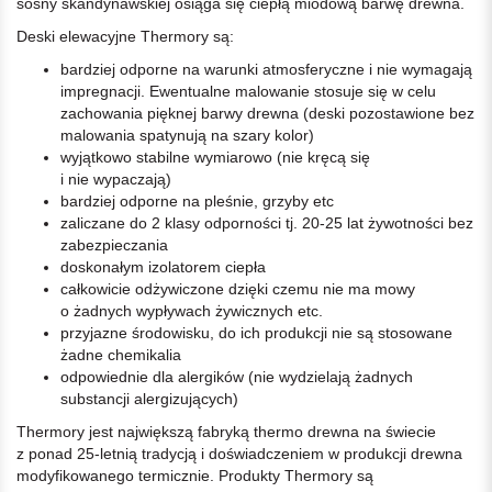
sosny skandynawskiej osiąga się ciepłą miodową barwę drewna.
Deski elewacyjne Thermory są:
bardziej odporne na warunki atmosferyczne i nie wymagają
impregnacji. Ewentualne malowanie stosuje się w celu
zachowania pięknej barwy drewna (deski pozostawione bez
malowania spatynują na szary kolor)
wyjątkowo stabilne wymiarowo (nie kręcą się
i nie wypaczają)
bardziej odporne na pleśnie, grzyby etc
zaliczane do 2 klasy odporności tj. 20-25 lat żywotności bez
zabezpieczania
doskonałym izolatorem ciepła
całkowicie odżywiczone dzięki czemu nie ma mowy
o żadnych wypływach żywicznych etc.
przyjazne środowisku, do ich produkcji nie są stosowane
żadne chemikalia
odpowiednie dla alergików (nie wydzielają żadnych
substancji alergizujących)
Thermory jest największą fabryką thermo drewna na świecie
z ponad 25-letnią tradycją i doświadczeniem w produkcji drewna
modyfikowanego termicznie. Produkty Thermory są