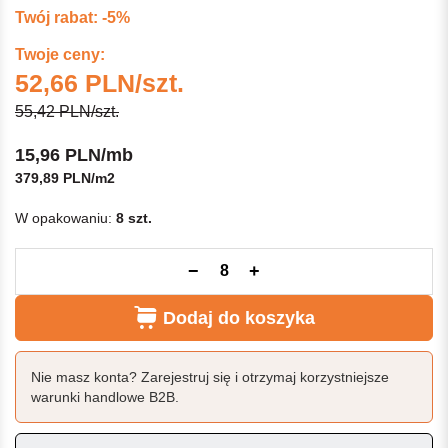
Twój rabat: -5%
Twoje ceny:
52,66 PLN/szt.
55,42 PLN/szt.
15,96 PLN/mb
379,89 PLN/m2
W opakowaniu:
8 szt.
−
+
Dodaj do koszyka
Nie masz konta? Zarejestruj się i otrzymaj korzystniejsze
warunki handlowe B2B.