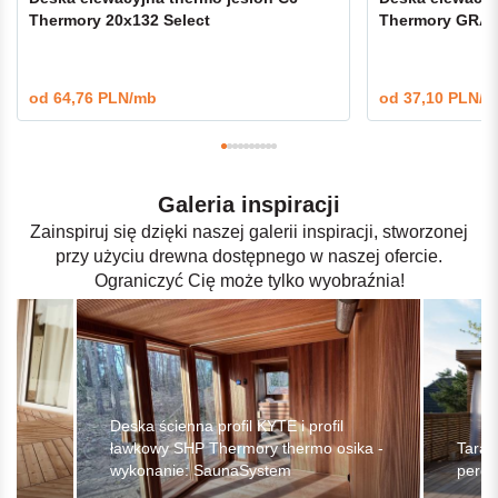
Thermory 20x132 Select
Thermory GRAD
od
64,76 PLN/mb
od
37,10 PLN/m
Galeria inspiracji
Zainspiruj się dzięki naszej galerii inspiracji, stworzonej
przy użyciu drewna dostępnego w naszej ofercie.
Ograniczyć Cię może tylko wyobraźnia!
Deska ścienna profil KYTE i profil
mo
ławkowy SHP Thermory thermo osika -
Taras
wykonanie: SaunaSystem
pergo