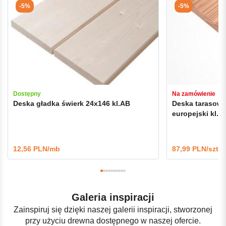
-5%
-5%
Dostępny
Na zamówienie
Deska gładka świerk 24x146 kl.AB
Deska tarasow
europejski kl.A
12,56 PLN/mb
87,99 PLN/szt.
Galeria inspiracji
Zainspiruj się dzięki naszej galerii inspiracji, stworzonej
przy użyciu drewna dostępnego w naszej ofercie.