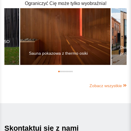
Ograniczyć Cię może tylko wyobraźnia!
 MOSO
OO
Deski
Sauna pokazowa z thermo osiki
profil
Zobacz wszystkie
Skontaktuj się z nami