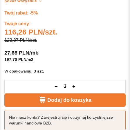
pokaż wszystkie
Twój rabat: -5%
Twoje ceny:
116,26 PLN/szt.
122,37 PLN/szt.
27,68 PLN/mb
197,70 PLN/m2
W opakowaniu:
3 szt.
−
+
Dodaj do koszyka
Nie masz konta? Zarejestruj się i otrzymaj korzystniejsze
warunki handlowe B2B.