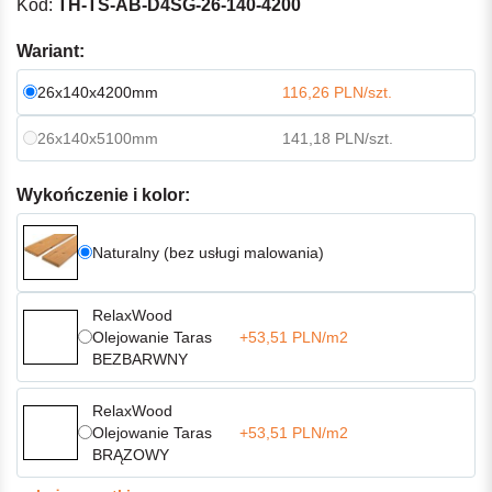
Kod:
TH-TS-AB-D4SG-26-140-4200
Wariant:
26x140x4200mm
116,26 PLN/szt.
26x140x5100mm
141,18 PLN/szt.
Wykończenie i kolor:
Naturalny (bez usługi malowania)
RelaxWood
Olejowanie Taras
+53,51 PLN/m2
BEZBARWNY
RelaxWood
Olejowanie Taras
+53,51 PLN/m2
BRĄZOWY