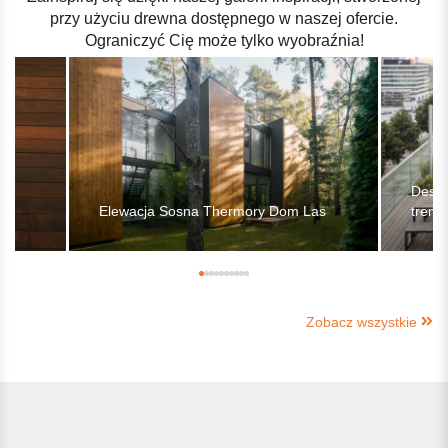
przy użyciu drewna dostępnego w naszej ofercie.
Ograniczyć Cię może tylko wyobraźnia!
-
Desk
Elewacja Sosna Thermory Dom Las
treme
Zobacz wszystkie