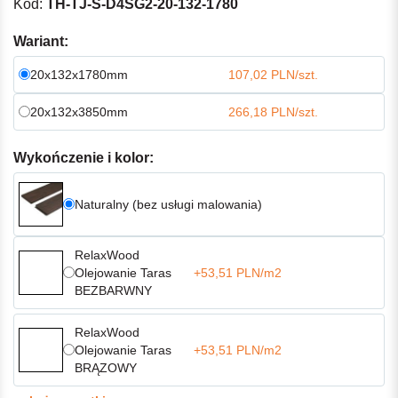
Kod:
TH-TJ-S-D4SG2-20-132-1780
Wariant:
20x132x1780mm
107,02 PLN/szt.
20x132x3850mm
266,18 PLN/szt.
Wykończenie i kolor:
Naturalny (bez usługi malowania)
RelaxWood
Olejowanie Taras
+53,51 PLN/m2
BEZBARWNY
RelaxWood
Olejowanie Taras
+53,51 PLN/m2
BRĄZOWY