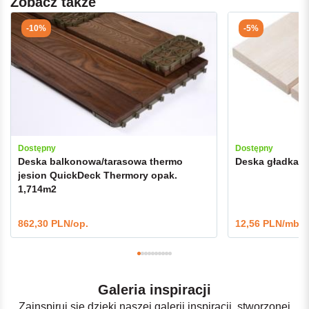
Zobacz także
-10%
-5%
Dostępny
Dostępny
Deska balkonowa/tarasowa thermo
Deska gładka ś
jesion QuickDeck Thermory opak.
1,714m2
862,30 PLN/op.
12,56 PLN/mb
Galeria inspiracji
Zainspiruj się dzięki naszej galerii inspiracji, stworzonej