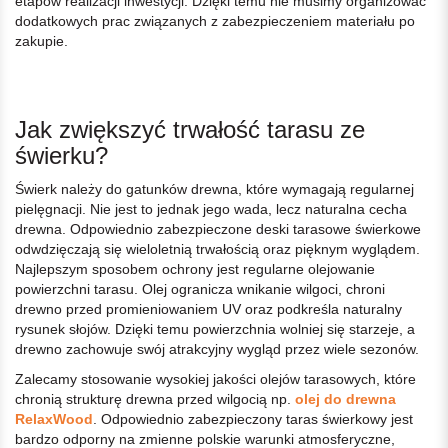
etapów realizacji inwestycji. Dzięki temu nie musimy organizować
dodatkowych prac związanych z zabezpieczeniem materiału po
zakupie.
Jak zwiększyć trwałość tarasu ze
świerku?
Świerk należy do gatunków drewna, które wymagają regularnej
pielęgnacji. Nie jest to jednak jego wada, lecz naturalna cecha
drewna. Odpowiednio zabezpieczone deski tarasowe świerkowe
odwdzięczają się wieloletnią trwałością oraz pięknym wyglądem.
Najlepszym sposobem ochrony jest regularne olejowanie
powierzchni tarasu. Olej ogranicza wnikanie wilgoci, chroni
drewno przed promieniowaniem UV oraz podkreśla naturalny
rysunek słojów. Dzięki temu powierzchnia wolniej się starzeje, a
drewno zachowuje swój atrakcyjny wygląd przez wiele sezonów.
Zalecamy stosowanie wysokiej jakości olejów tarasowych, które
chronią strukturę drewna przed wilgocią np.
olej do drewna
RelaxWood
. Odpowiednio zabezpieczony taras świerkowy jest
bardzo odporny na zmienne polskie warunki atmosferyczne,