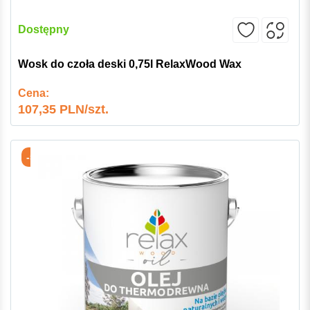
Dostępny
Wosk do czoła deski 0,75l RelaxWood Wax
Cena:
107,35 PLN/szt.
-5%