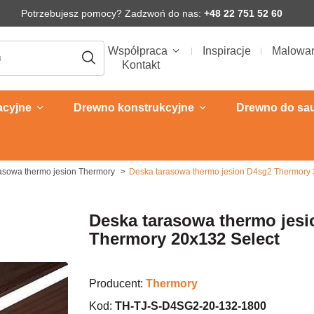
Potrzebujesz pomocy? Zadzwoń do nas:
+48 22 751 52 60
Współpraca
Inspiracje
Malowa
Kontakt
acyjne
Drewno konstrukcyjne
Drewno do sa
asowa thermo jesion Thermory
Deska tarasowa thermo jesion D4sg2 Thermory 
Deska tarasowa thermo jes
Thermory 20x132 Select
Producent:
Thermory
Kod:
TH-TJ-S-D4SG2-20-132-1800