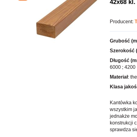
42x68 kl.
Producent:
Grubość (
Szerokość 
Długość (m
6000 ; 4200 
Materiał
: th
Klasa jakoś
Kantówka ko
wszystkim ja
jednakże mo
konstrukcji 
sprawdza się