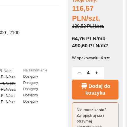
Twoje ceny:
116,57
PLN/szt.
129,52 PLN/szt.
800 ; 2100
64,76 PLN/mb
490,60 PLN/m2
W opakowaniu:
4 szt.
PLN/szt.
Na zamówienie
−
+
 PLN/szt.
Dostępny
 PLN/szt.
Dostępny
Dodaj do
 PLN/szt.
Dostępny
koszyka
 PLN/szt.
Dostępny
 PLN/szt.
Dostępny
Nie masz konta?
Zarejestruj się i
otrzymaj
korzystniejsze