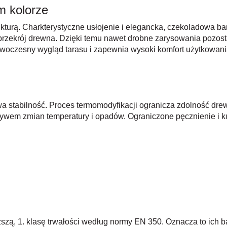
m kolorze
rukturą. Charkterystyczne usłojenie i elegancka, czekoladowa 
 przekrój drewna. Dzięki temu nawet drobne zarysowania pozos
woczesny wygląd tarasu i zapewnia wysoki komfort użytkowani
wa stabilność. Proces termomodyfikacji ogranicza zdolność dre
em zmian temperatury i opadów. Ograniczone pęcznienie i ku
ą, 1. klasę trwałości według normy EN 350. Oznacza to ich b