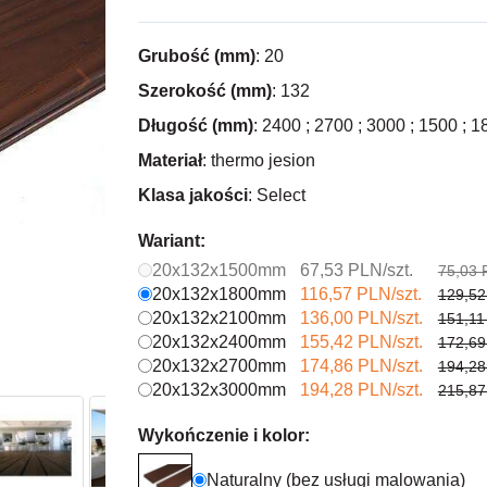
Grubość (mm)
: 20
Szerokość (mm)
: 132
Długość (mm)
: 2400 ; 2700 ; 3000 ; 1500 ; 1
Materiał
: thermo jesion
Klasa jakości
: Select
Wariant:
20x132x1500mm
67,53 PLN/szt.
75,03 
20x132x1800mm
116,57 PLN/szt.
129,52
20x132x2100mm
136,00 PLN/szt.
151,11
20x132x2400mm
155,42 PLN/szt.
172,69
20x132x2700mm
174,86 PLN/szt.
194,28
20x132x3000mm
194,28 PLN/szt.
215,87
Wykończenie i kolor:
Naturalny (bez usługi malowania)