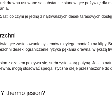
órek drewna usuwane są substancje stanowiące pożywkę dla m
ania.
lat, co czyni je jedną z najtrwalszych desek tarasowych dostę
rzchni
wiające zastosowanie systemów ukrytego montażu na klipy. Br
chni desek, ograniczenie ryzyka pękania drewna, większą trwa
sion z czasem pokrywa się, srebrzystoszarą patyną. Jest to n
rewna, mogą stosować specjalistyczne oleje przeznaczone do 
 thermo jesion?