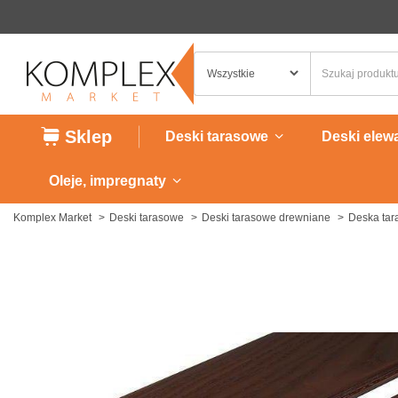
Sklep
Deski tarasowe
Deski elew
Oleje, impregnaty
Komplex Market
Deski tarasowe
Deski tarasowe drewniane
Deska tar