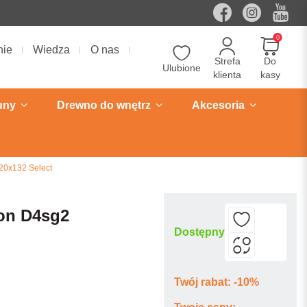
0
nie
Wiedza
O nas
Strefa
Do
Ulubione
klienta
kasy
uny
Drewno do wnętrz
Akcesoria
20x132 Select
ion D4sg2
Dostępny
Twój rabat: -10%