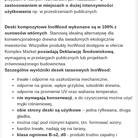
zastosowaniem w miejscach o dużej intensywności
użytkowania
np. w przestrzeniach publicznych.
Deski kompozytowe InoWood wykonane są w 100% z
surowców wtórnych
. Stanowią idealną alternatywę dla
konwencjonalnego drewna dla świadomych ekologicznie
inwestorów. Wszystkie produkty InoWood dostępne w ofercie
Komplex Market
posiadają Deklarację Środowiskową
,
wymaganą w przetargach publicznych lub projektach
zrównoważonego budownictwa.
Szczególne wyróżniki desek tarasowych InoWood:
trwałe i odporne na uszkodzenia mechaniczne,
odporne na gnicie, wpływ grzybów, szkodniki drewna,
odporne na promienie UV oraz wahania temperatur,
nie wymagają konserwacji
, a do czyszczenia można użyć
myjki ciśnieniowej,
obie strony deski są użytkowe
– jedna ryflowana, druga
gładka,
można ciąć pod różnymi kątami, tzn. formować wzory,
bardzo trwałe, nadają się na tarasy,
klasa ogniowa B-s2, d0
- produkt trudno zapalny i