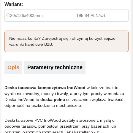
Wariant:
20x136x4000mm
195,84 PLN/szt.
Nie masz konta? Zarejestruj się i otrzymaj korzystniejsze
warunki handlowe B2B.
Opis
Parametry techniczne
Deska tarasowa kompozytowa InoWood
w kolorze teak to
wyrób niezawodny, mocny i trwały, a przy tym prosty w montażu.
Deska InoWood to
deska pełna
co znacznie zwiększa trwałość i
odporność na uszkodzenia mechaniczne.
Deski tarasowe PVC InoWood zostały stworzone z myślą o
budowie tarasów, pomostów, przestrzeni przy basenach lub
przystani o różnych rozmiarach, jak i kształtach -
z