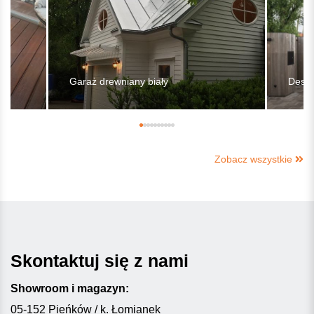
Garaż drewniany biały
Deski
Zobacz wszystkie
Skontaktuj się z nami
Showroom i magazyn:
05-152 Pieńków / k. Łomianek