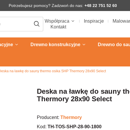
Potrzebujesz pomocy? Zadzwoń do nas:
+48 22 751 52 60
Współpraca
Inspiracje
Malowa
Kontakt
acyjne
Drewno konstrukcyjne
Drewno do sa
Deska na ławkę do sauny thermo osika SHP Thermory 28x90 Select
Deska na ławkę do sauny t
Thermory 28x90 Select
Producent:
Thermory
Kod:
TH-TOS-SHP-28-90-1800