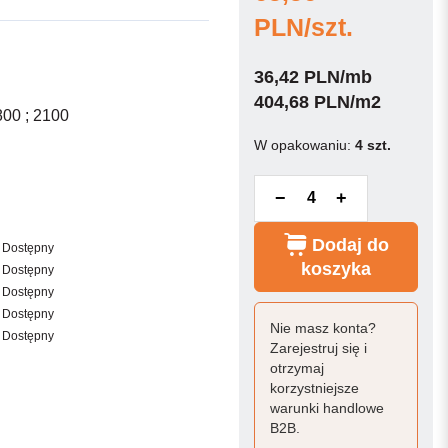
PLN/szt.
36,42 PLN/mb
404,68 PLN/m2
800 ; 2100
W opakowaniu:
4 szt.
−
+
Dodaj do
Dostępny
koszyka
Dostępny
Dostępny
Dostępny
Nie masz konta?
Dostępny
Zarejestruj się i
otrzymaj
korzystniejsze
warunki handlowe
B2B.