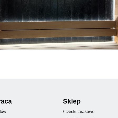
raca
Sklep
któw
Deski tarasowe