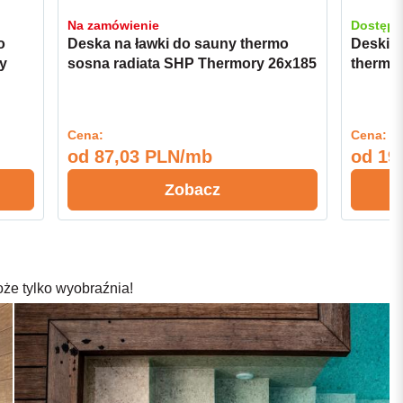
Na zamówienie
Dostępn
o
Deska na ławki do sauny thermo
Deski ś
y
sosna radiata SHP Thermory 26x185
thermo
Select
15x120 
Cena:
Cena:
od
87,03 PLN/mb
od
19
Zobacz
oże tylko wyobraźnia!