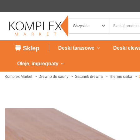
Sklep
Deski tarasowe
Deski elew
Oleje, impregnaty
Komplex Market
Drewno do sauny
Gatunek drewna
Thermo osika