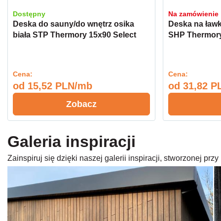
Dostępny
Na zamówienie
Deska do sauny/do wnętrz osika
Deska na ławk
biała STP Thermory 15x90 Select
SHP Thermory
Cena:
Cena:
od
15,52 PLN/mb
od
31,82 P
Zobacz
Galeria inspiracji
Zainspiruj się dzięki naszej galerii inspiracji, stworzonej p