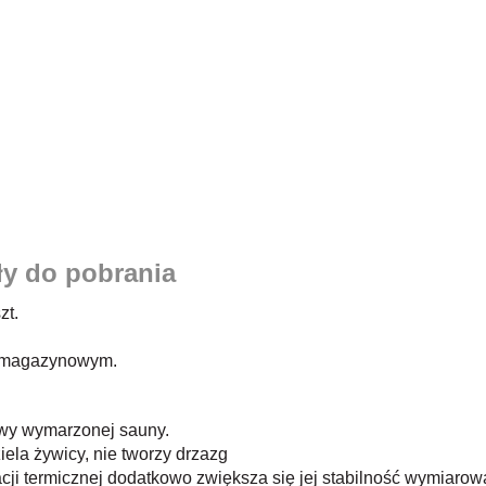
ły do pobrania
zt.
e magazynowym.
owy wymarzonej sauny.
iela żywicy, nie tworzy drzazg
acji termicznej dodatkowo zwiększa się jej stabilność wymiarow