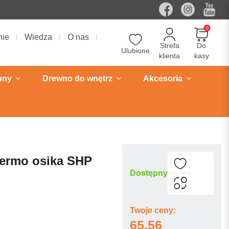
0
nie
Wiedza
O nas
Strefa
Do
Ulubione
klienta
kasy
uny
Drewno do wnętrz
Akcesoria
hermo osika SHP
Dostępny
Twoje ceny:
65,56