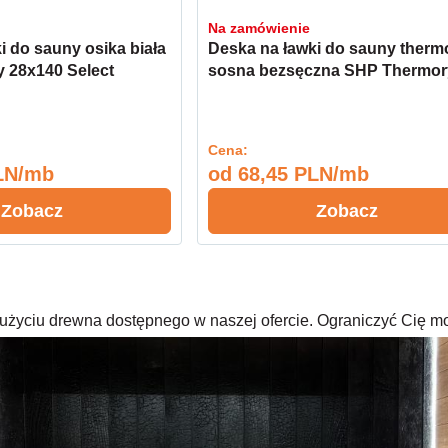
Na zamówienie
i do sauny osika biała
Deska na ławki do sauny therm
 28x140 Select
sosna bezsęczna SHP Thermor
26x140 Select
Cena:
LN/mb
od
68,45 PLN/mb
Zobacz
Zobacz
rzy użyciu drewna dostępnego w naszej ofercie. Ograniczyć Cię m