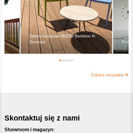
e
Deska tarasowa MOSO Bamboo N-
Durance
Profi
Zobacz wszystkie
Skontaktuj się z nami
Showroom i magazyn: