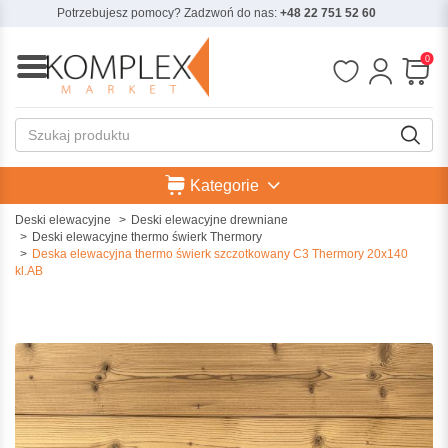
Potrzebujesz pomocy? Zadzwoń do nas:
+48 22 751 52 60
0
Kategorie
Deski elewacyjne
Deski elewacyjne drewniane
Deski elewacyjne thermo świerk Thermory
Deska elewacyjna thermo świerk szczotkowany C3 Thermory 20x140
kl.AB