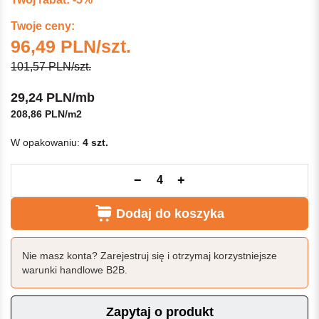
Twoje ceny:
96,49 PLN/szt.
101,57 PLN/szt.
29,24 PLN/mb
208,86 PLN/m2
W opakowaniu:
4 szt.
−
+
Dodaj do koszyka
Nie masz konta? Zarejestruj się i otrzymaj korzystniejsze
warunki handlowe B2B.
Zapytaj o produkt