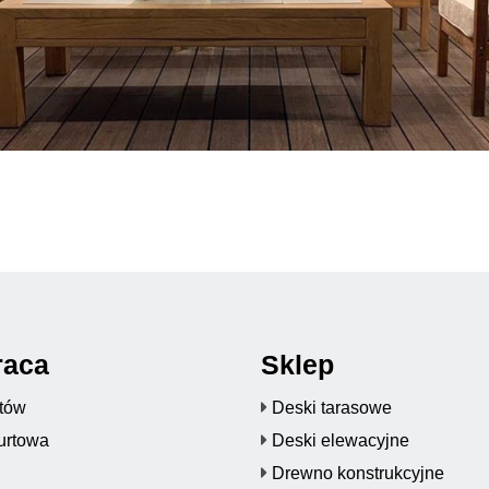
raca
Sklep
któw
Deski tarasowe
urtowa
Deski elewacyjne
Drewno konstrukcyjne