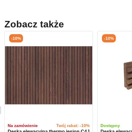
Zobacz także
-10%
-10%
Na zamówienie
Twój rabat: -10%
Dostępny
Deska elewacyjna thermo jesion C4J
Deska elewacy