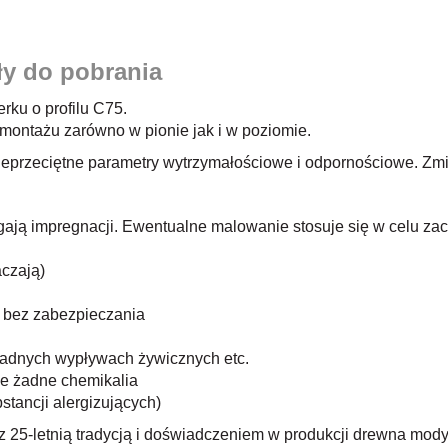
ły do pobrania
rku o profilu C75.
 montażu zarówno w pionie jak i w poziomie.
nieprzeciętne parametry wytrzymałościowe i odpornościowe. Zmi
gają impregnacji. Ewentualne malowanie stosuje się w celu z
aczają)
ci bez zabezpieczania
żadnych wypływach żywicznych etc.
ne żadne chemikalia
stancji alergizujących)
z 25-letnią tradycją i doświadczeniem w produkcji drewna mod