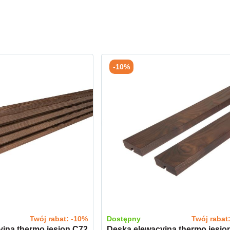
-10%
Twój rabat: -10%
Dostępny
Twój rabat
jna thermo jesion C72
Deska elewacyjna thermo jesio