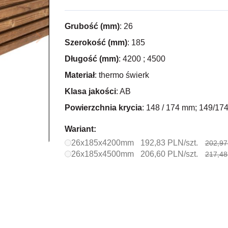
Grubość (mm)
: 26
Szerokość (mm)
: 185
Długość (mm)
: 4200 ; 4500
Materiał
: thermo świerk
Klasa jakości
: AB
Powierzchnia krycia
: 148 / 174 mm; 149/1
Wariant:
26x185x4200mm
192,83 PLN/szt.
202,97
26x185x4500mm
206,60 PLN/szt.
217,48