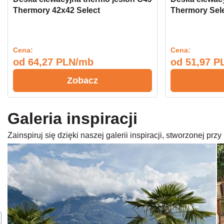
Thermory 42x42 Select
Thermory Sel
Cena:
Cena:
od
64,27 PLN/mb
od
51,97 P
Zobacz
Galeria inspiracji
Zainspiruj się dzięki naszej galerii inspiracji, stworzonej p