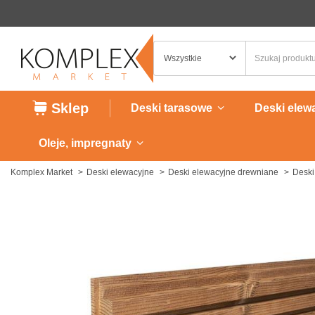
Sklep
Deski tarasowe
Deski elew
Oleje, impregnaty
Komplex Market
Deski elewacyjne
Deski elewacyjne drewniane
Deski