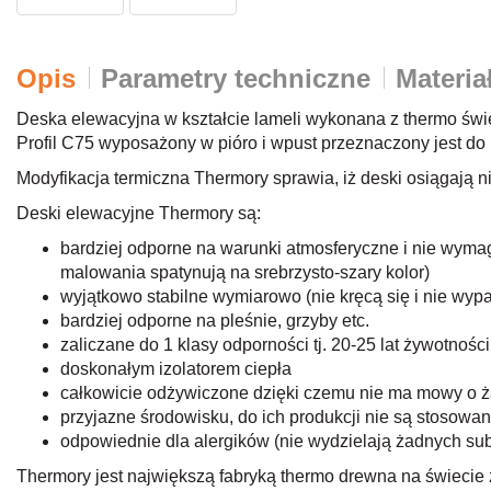
Opis
Parametry techniczne
Materia
Deska elewacyjna w kształcie lameli wykonana z thermo świe
Profil C75 wyposażony w pióro i wpust przeznaczony jest do
Modyfikacja termiczna Thermory sprawia, iż deski osiągają 
Deski elewacyjne Thermory są:
bardziej odporne na warunki atmosferyczne i nie wyma
malowania spatynują na srebrzysto-szary kolor)
wyjątkowo stabilne wymiarowo (nie kręcą się i nie wyp
bardziej odporne na pleśnie, grzyby etc.
zaliczane do 1 klasy odporności tj. 20-25 lat żywotnoś
doskonałym izolatorem ciepła
całkowicie odżywiczone dzięki czemu nie ma mowy o 
przyjazne środowisku, do ich produkcji nie są stosowa
odpowiednie dla alergików (nie wydzielają żadnych sub
Thermory jest największą fabryką thermo drewna na świecie 