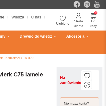
0
nie
Wiedza
O nas
Strefa
Do
Ulubione
klienta
kasy
uny
Drewno do wnętrz
Akcesoria
ele Thermory 26x185 kl.AB
ierk C75 lamele
Na
zamówienie
Nie masz konta?