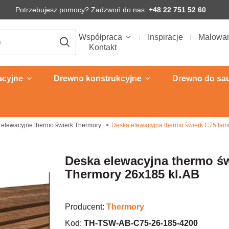
Potrzebujesz pomocy? Zadzwoń do nas:
+48 22 751 52 60
Współpraca
Inspiracje
Malowa
Kontakt
acyjne
Drewno konstrukcyjne
Drewno do sa
 elewacyjne thermo świerk Thermory
Deska elewacyjna thermo świerk C75 lam
Deska elewacyjna thermo św
Thermory 26x185 kl.AB
Producent:
Thermory
Kod:
TH-TSW-AB-C75-26-185-4200