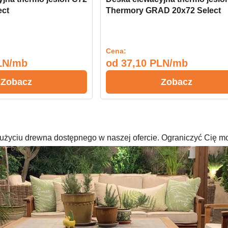
ect
Thermory GRAD 20x72 Select
Cena:
LN/mb
od
37,10 PLN/mb
Zobacz
Zobacz
rzy użyciu drewna dostępnego w naszej ofercie. Ograniczyć Cię m