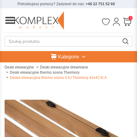
Potrzebujesz pomocy? Zadzwoń do nas:
+48 22 751 52 60
0
Kategorie
Deski elewacyjne
Deski elewacyjne drewniane
Deski elewacyjne thermo sosna Thermory
Deska elewacyjna thermo sosna C4J Thermory 42x42 kl.A