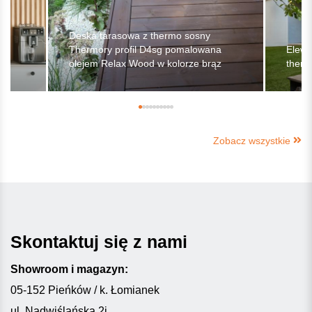
Deska tarasowa z thermo sosny
Thermory profil D4sg pomalowana
Elewa
olejem Relax Wood w kolorze brąz
therm
Zobacz wszystkie
Skontaktuj się z nami
Showroom i magazyn:
05-152 Pieńków / k. Łomianek
ul. Nadwiślańska 2i