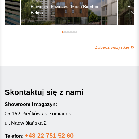
Elewacja drewniana Moso Bamboo
Elewa
ory
Belgia
z Sos
Zobacz wszystkie
Skontaktuj się z nami
Showroom i magazyn:
05-152 Pieńków / k. Łomianek
ul. Nadwiślańska 2i
+48 22 751 52 60
Telefon: