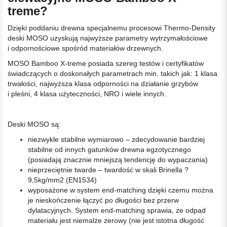
treme?
Dzięki poddaniu drewna specjalnemu procesowi Thermo-Density
deski MOSO uzyskują najwyższe parametry wytrzymałościowe
i odpornościowe spośród materiałów drzewnych.
MOSO Bamboo X-treme posiada szereg testów i certyfikatów
świadczących o doskonałych parametrach min. takich jak: 1 klasa
trwałości, najwyższa klasa odporności na działanie grzybów
i pleśni, 4 klasa użyteczności, NRO i wiele innych.
Deski MOSO są:
niezwykle stabilne wymiarowo – zdecydowanie bardziej
stabilne od innych gatunków drewna egzotycznego
(posiadają znacznie mniejszą tendencję do wypaczania)
nieprzeciętnie twarde – twardość w skali Brinella ?
9,5kg/mm2 (EN1534)
wyposażone w system end-matching dzięki czemu można
je nieskończenie łączyć po długości bez przerw
dylatacyjnych. System end-matching sprawia, że odpad
materiału jest niemalże zerowy (nie jest istotna długość