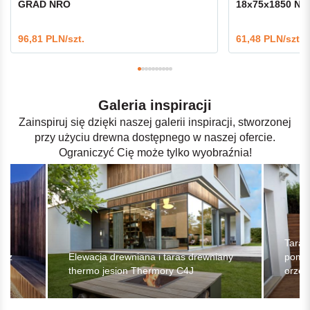
GRAD NRO
18x75x1850 NR
96,81 PLN/szt.
61,48 PLN/szt.
Galeria inspiracji
Zainspiruj się dzięki naszej galerii inspiracji, stworzonej
przy użyciu drewna dostępnego w naszej ofercie.
Ograniczyć Cię może tylko wyobraźnia!
Taras
a z
Elewacja drewniana i taras drewniany
poma
thermo jesion Thermory C4J
orzec