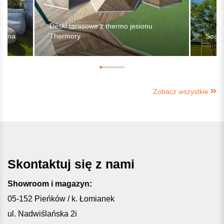
Deski tarasowe z thermo jesionu
sosna
Thermory
Sosn
Zobacz wszystkie
Skontaktuj się z nami
Showroom i magazyn:
05-152 Pieńków / k. Łomianek
ul. Nadwiślańska 2i