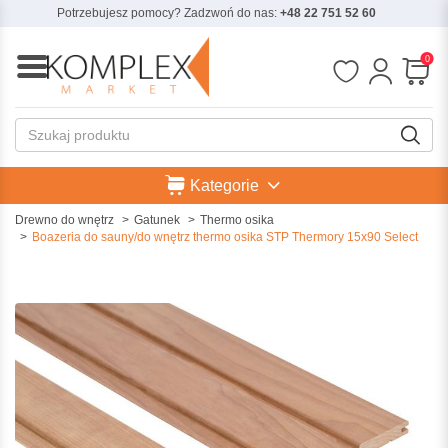
Potrzebujesz pomocy? Zadzwoń do nas:
+48 22 751 52 60
0
Kategorie
Drewno do wnętrz
Gatunek
Thermo osika
Boazeria do sauny/do wnętrz thermo osika STP Thermory 15x90 Select