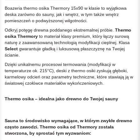
Boazeria thermo osika Thermory 15x90 w klasie to wyjątkowa
deska zarówno do sauny, jak i wnętrz, w tym także wnętrz
pomieszczeń o podwyższonej wilgotności.
Odkryj potęgę drewna poddanego ekstremalnej próbie.
Thermo
osika Thermory
to materiał klasy premium, który łączy surową
naturę z zaawansowaną technologią modyfikacji cieplnej. Klasa
Select
gwarantuje gładką i luksusową płaszczyznę na Twojej
ścianie.
Dzięki unikalnemu procesowi termowania (modyfikacji w
temperaturze ok. 215°C), deski z thermo osiki zyskują głęboki,
karmelowy odcień oraz parametry techniczne, które stawiają ją w
światowej czołówce materiałów wykończeniowych.
Thermo osika – idealna jako drewno do Twojej sauny
Sauna to środowisko wymagające, w którym zwykłe drewno
często zawodzi. Thermo osika od Thermory została
stworzona, by sprostać tym wyzwaniom: