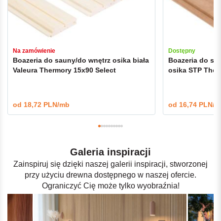
Na zamówienie
Dostępny
Boazeria do sauny/do wnętrz osika biała
Boazeria do sa
Valeura Thermory 15x90 Select
osika STP Ther
od
18,72 PLN/mb
od
16,74 PLN/m
Galeria inspiracji
Zainspiruj się dzięki naszej galerii inspiracji, stworzonej
przy użyciu drewna dostępnego w naszej ofercie.
Ograniczyć Cię może tylko wyobraźnia!