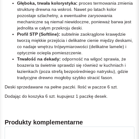
Głęboka, trwała kolorystyka:
proces termowania zmienia
strukturę drewna na wskroś. Nawet po latach kolor
pozostaje szlachetny, a ewentualne zarysowania
mechaniczne są niemal niewidoczne, ponieważ barwa jest
jednolita w całym przekroju deski.
Profil STP (Softline):
subtelnie zaokrąglone krawędzie
tworzą miękkie przejścia i delikatne cienie między deskami,
co nadaje wnętrzu trójwymiarowości (delikatne lamele) i
optycznie ociepla pomieszczenie.
Trwałość na dekady:
odporność na wilgoć sprawia, że
boazeria ta świetnie sprawdzi się również w kuchniach i
łazienkach (poza strefą bezpośredniego natrysku), gdzie
tradycyjne drewno mogłoby szybko stracić fason.
Deski sprzedawane na pełne paczki. Ilość w paczce 6 szt.
Dodając do koszyka 6 szt. kupujesz 1 paczkę desek.
Produkty komplementarne