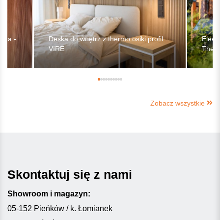
ika -
Deska do wnętrz z thermo osiki profil
Elewa
VIRE
Ther
Zobacz wszystkie
Skontaktuj się z nami
Showroom i magazyn:
05-152 Pieńków / k. Łomianek